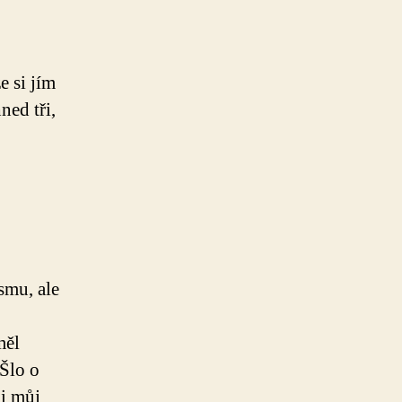
e si jím
ned tři,
smu, ale
měl
 Šlo o
li můj