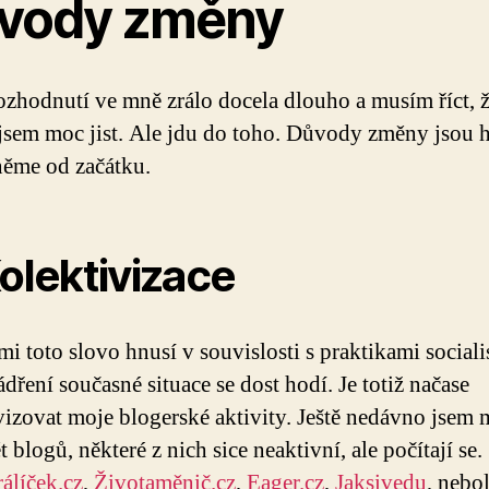
vody změny
ozhodnutí ve mně zrálo docela dlouho a musím říct, ž
ejsem moc jist. Ale jdu do toho. Důvody změny jsou h
něme od začátku.
Kolektivizace
 mi toto slovo hnusí v souvislosti s praktikami sociali
ádření současné situace se dost hodí. Je totiž načase
vizovat moje blogerské aktivity. Ještě nedávno jsem 
 blogů, některé z nich sice neaktivní, ale počítají se.
álíček.cz
,
Životaměnič.cz
,
Eager.cz
,
Jaksivedu
, nebo