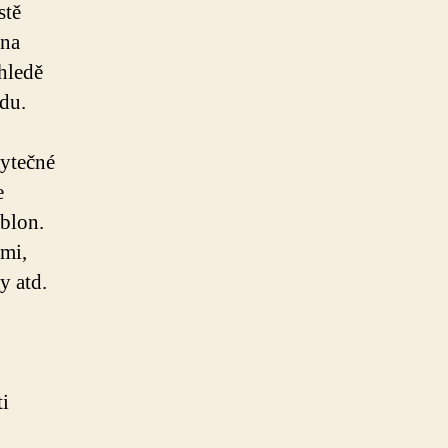
stě
 na
hledě
ádu.
bytečné
e
blon.
mi,
y atd.
ti