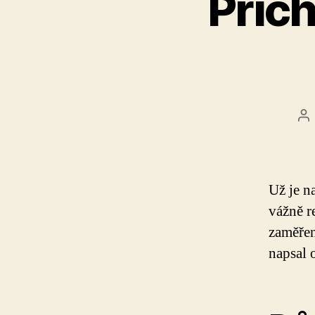
Přich
Au
př
Už je n
vážně r
zaměřen
napsal 