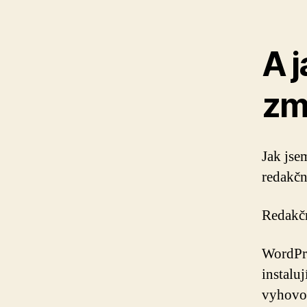
A j
zm
Jak jse
redakčn
Redakčn
WordPre
instalu
vyhovov