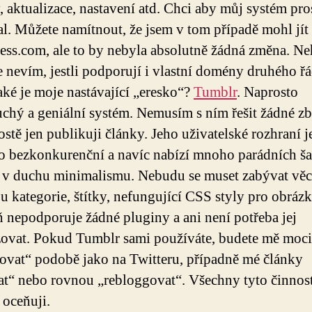
, aktualizace, nastavení atd. Chci aby můj systém pro
l. Můžete namítnout, že jsem v tom případě mohl jít
ss.com, ale to by nebyla absolutně žádná změna. Ne
že nevím, jestli podporují i vlastní domény druhého ř
aké je moje nastávající „eresko“?
Tumblr
. Naprosto
chý a geniální systém. Nemusím s ním řešit žádné z
ostě jen publikuji články. Jeho uživatelské rozhraní j
o bezkonkurenční a navíc nabízí mnoho parádních ša
 v duchu minimalismu. Nebudu se muset zabývat věc
ou kategorie, štítky, nefungující CSS styly pro obrázk
 nepodporuje žádné pluginy a ani není potřeba jej
zovat. Pokud Tumblr sami používáte, budete mě moci
ovat“ podobě jako na Twitteru, případně mé články
at“ nebo rovnou „rebloggovat“. Všechny tyto činnos
 oceňuji.