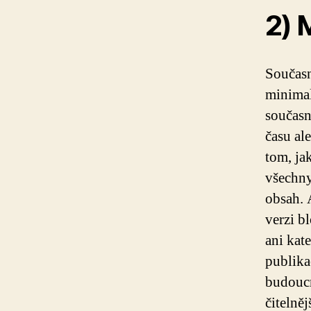
2) 
Současn
minimal
současn
času al
tom, j
všechny
obsah. A
verzi b
ani kat
publika
budoucn
čitelněj