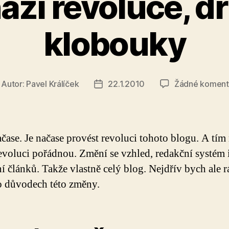
ází revoluce, dr
klobouky
Autor:
Pavel Králíček
22.1.2010
Žádné koment
tor
Datum
íspěvku
příspěvku
ačase. Je načase provést revoluci tohoto blogu. A tí
evoluci pořádnou. Změní se vzhled, redakční systém 
í článků. Takže vlastně celý blog. Nejdřív bych ale 
o důvodech této změny.