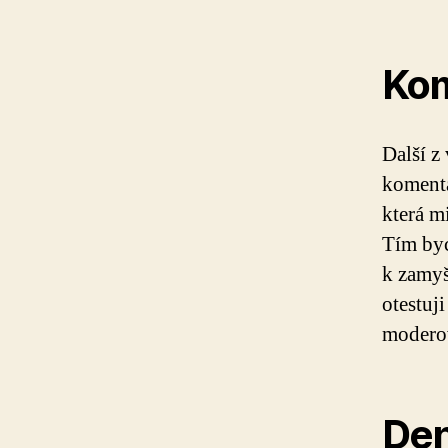
Kom
Další z 
komentá
která mi
Tím byc
k zamyš
otestuj
modero
Den