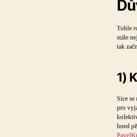
Dů
Tohle r
stále n
tak zač
1) 
Sice se
pro vyj
kolekti
hned pět
PavelKr