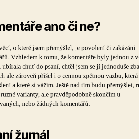
entáře ano či ne?
věcí, o které jsem přemýšlel, je povolení či zakázání
řů. Vzhledem k tomu, že komentáře byly jednou z vě
 ubírala chuť do psaní, chtěl jsem se jí jednoduše zba
h ale zároveň přišel i o cennou zpětnou vazbu, která
lení a které si vážím. Ještě nad tím budu přemýšlet, r
i různé varianty, ale pravděpodobně skončím u
vaných, nebo žádných komentářů.
ní žurnál