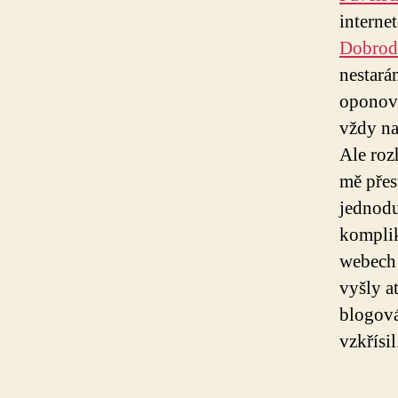
interne
Dobrod
nestará
oponova
vždy na
Ale roz
mě přes
jednodu
komplik
webech 
vyšly a
blogová
vzkřísil