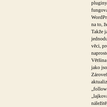
pluginy
fungova
WordPre
na to, 
Takže j
jednodu
věci, pr
naprost
Většina
jako js
Zároveň
aktuali
„follow
„lajkov
náležitě