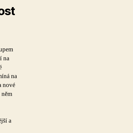
ost
tupem
í na
é
míná na
na nové
a něm
jší a