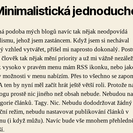
Minimalistická jednoduch
á podoba mých blogů navíc tak nějak neodpovídá
ismu, jehož jsem zastáncem. Když jsem si nechával
ý vzhled vytvářet, přišel mi naprosto dokonalý. Pos
e člověk tak nějak mění priority a už mi vážně nezálež
ak vysoko v pravém menu mám RSS ikonku, nebo jak
 možnosti v menu nabízím. Přes to všechno se zapo
 ten by nyní měl začít hrát ještě větší roli. Protože 
logu prostě nic jiného než obsah nebude. Nebudou n
egorie článků. Tagy. Nic. Nebudu dododržovat žádný
ční režim, nebudu nastavovat publikování článků v
u (i když můžu). Navíc bude vše mnohem přehledně
ší.