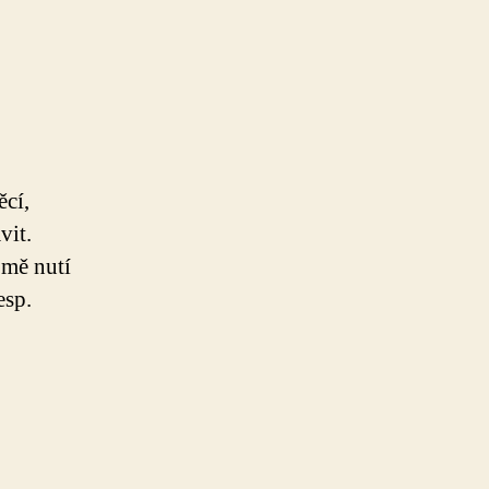
cí,
vit.
 mě nutí
esp.