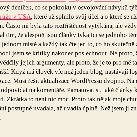
tový deníček, co se pokroku v osvojování návyků týč
růžo v USA
, které už splnilo svůj účel a o které se už
m. Často mi byla tato roztříštěnost vytýkána, ale vžd
l tím, že alespoň jsou články týkající se jednoho té
 jednom místě a každý tak čte jen to, co ho skutečně 
hodl jsem se kritiky nakonec poslechnout. Ne proto, 
vědčily jejich argumenty, ale proto, že je to pro mě t
šší. Když má člověk víc než jeden blog, nastávají log
ace. Musí řešit aktualizace WordPressu dvojmo. Na
odpovídat na komentáře. Pamatovat si, jaké články 
td. Zkrátka to není nic moc. Proto tak nějak moje chu
ní postupně uvadala, až uvadla úplně. Než jsem ji z
.