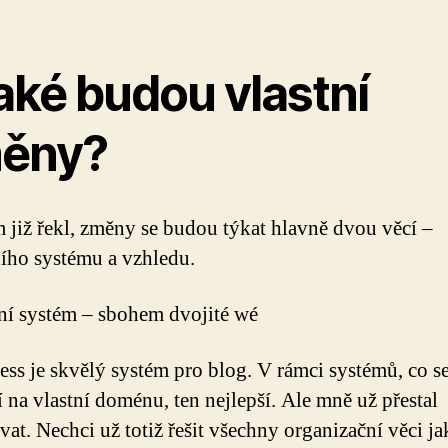
aké budou vlastní
ěny?
m již řekl, změny se budou týkat hlavně dvou věcí –
ího systému a vzhledu.
í systém – sbohem dvojité wé
ss je skvělý systém pro blog. V rámci systémů, co s
jí na vlastní doménu, ten nejlepší. Ale mně už přestal
at. Nechci už totiž řešit všechny organizační věci ja