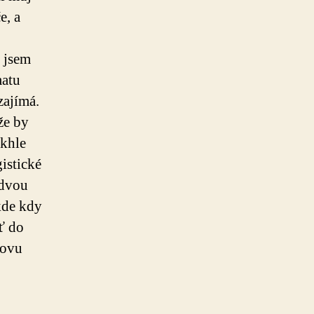
e, a
y jsem
matu
zajímá.
že by
akhle
istické
 dvou
kde kdy
ť do
novu