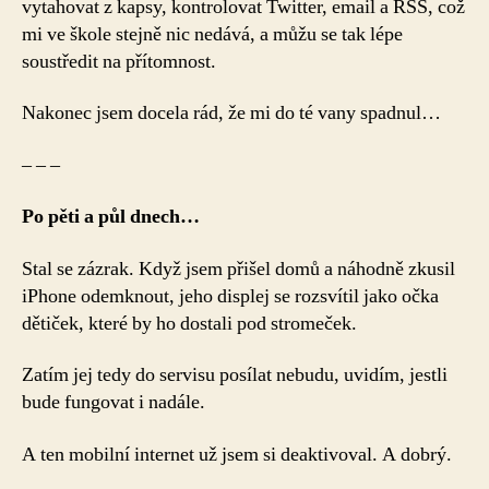
vytahovat z kapsy, kontrolovat Twitter, email a RSS, což
mi ve škole stejně nic nedává, a můžu se tak lépe
soustředit na přítomnost.
Nakonec jsem docela rád, že mi do té vany spadnul…
– – –
Po pěti a půl dnech…
Stal se zázrak. Když jsem přišel domů a náhodně zkusil
iPhone odemknout, jeho displej se rozsvítil jako očka
dětiček, které by ho dostali pod stromeček.
Zatím jej tedy do servisu posílat nebudu, uvidím, jestli
bude fungovat i nadále.
A ten mobilní internet už jsem si deaktivoval. A dobrý.