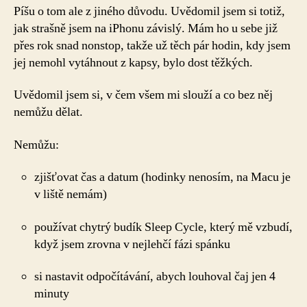
Píšu o tom ale z jiného důvodu. Uvědomil jsem si totiž,
jak strašně jsem na iPhonu závislý. Mám ho u sebe již
přes rok snad nonstop, takže už těch pár hodin, kdy jsem
jej nemohl vytáhnout z kapsy, bylo dost těžkých.
Uvědomil jsem si, v čem všem mi slouží a co bez něj
nemůžu dělat.
Nemůžu:
zjišťovat čas a datum (hodinky nenosím, na Macu je
v liště nemám)
používat chytrý budík Sleep Cycle, který mě vzbudí,
když jsem zrovna v nejlehčí fázi spánku
si nastavit odpočítávání, abych louhoval čaj jen 4
minuty