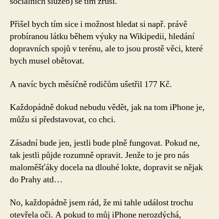
sociálních služeb) se tím zruší.
Přišel bych tím sice i možnost hledat si např. právě
probíranou látku během výuky na Wikipedii, hledání
dopravních spojů v terénu, ale to jsou prostě věci, které
bych musel obětovat.
A navíc bych měsíčně rodičům ušetřil 177 Kč.
Každopádně dokud nebudu vědět, jak na tom iPhone je,
můžu si představovat, co chci.
Zásadní bude jen, jestli bude plně fungovat. Pokud ne,
tak jestli půjde rozumně opravit. Jenže to je pro nás
maloměšťáky docela na dlouhé lokte, dopravit se nějak
do Prahy atd…
No, každopádně jsem rád, že mi tahle událost trochu
otevřela oči. A pokud to můj iPhone nerozdýchá,