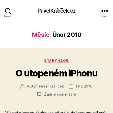
PavelKrálíček.cz
Search
Menu
Měsíc:
Únor 2010
Rubriky
STARÝ BLOG
O utopeném iPhonu
Autor:
Pavel Králíček
19.2.2010
Autor
Datum
příspěvku
příspěvku
u
Žádné komentáře
textu
s
názvem
Vlastní pitomou chybou se mi stalo, že jsem upustil svůj