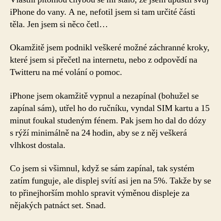
O
iPhone do vany. A ne, nefotil jsem si tam určité části
utopeném
těla. Jen jsem si něco četl…
iPhonu
Okamžitě jsem podnikl veškeré možné záchranné kroky,
které jsem si přečetl na internetu, nebo z odpovědí na
Twitteru na mé volání o pomoc.
iPhone jsem okamžitě vypnul a nezapínal (bohužel se
zapínal sám), utřel ho do ručníku, vyndal SIM kartu a 15
minut foukal studeným fénem. Pak jsem ho dal do dózy
s rýží minimálně na 24 hodin, aby se z něj veškerá
vlhkost dostala.
Co jsem si všimnul, když se sám zapínal, tak systém
zatím funguje, ale displej svítí asi jen na 5%. Takže by se
to přinejhorším mohlo spravit výměnou displeje za
nějakých patnáct set. Snad.