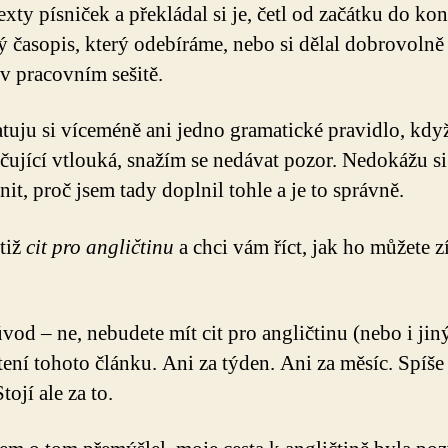
exty písniček a překládal si je, četl od začátku do ko
ý časopis, který odebíráme, nebo si dělal dobrovolně
 v pracovním sešitě.
uju si víceméně ani jedno gramatické pravidlo, když
čující vtlouká, snažím se nedávat pozor. Nedokážu si
it, proč jsem tady doplnil tohle a je to správně.
tiž
cit pro angličtinu
a chci vám říct, jak ho můžete zí
úvod – ne, nebudete mít cit pro angličtinu (nebo i jin
tení tohoto článku. Ani za týden. Ani za měsíc. Spíše
Stojí ale za to.