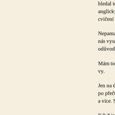
hledal t
anglick
cvičení
Nepamat
nás vyu
odůvodn
Mám to
vy.
Jen na 
po přeč
a více. 