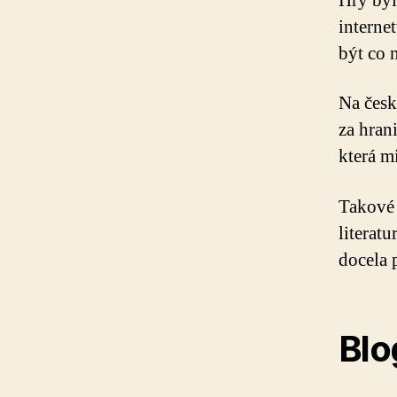
Hry byl
interne
být co n
Na česk
za hran
která m
Takové 
literat
docela 
Blo