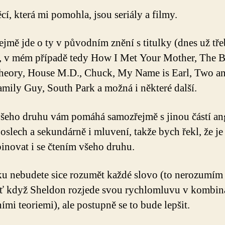
cí, která mi pomohla, jsou seriály a filmy.
jmě jde o ty v původním znění s titulky (dnes už tře
), v mém případě tedy How I Met Your Mother, The B
eory, House M.D., Chuck, My Name is Earl, Two an
mily Guy, South Park a možná i některé další.
šeho druhu vám pomáhá samozřejmě s jinou částí ang
 poslech a sekundárně i mluvení, takže bych řekl, že j
inovat i se čtením všeho druhu.
u nebudete sice rozumět každé slovo (to nerozumím 
ť když Sheldon rozjede svou rychlomluvu v kombina
ími teoriemi), ale postupně se to bude lepšit.