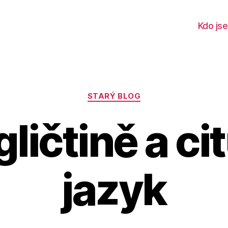
Kdo js
Rubriky
STARÝ BLOG
ličtině a ci
jazyk