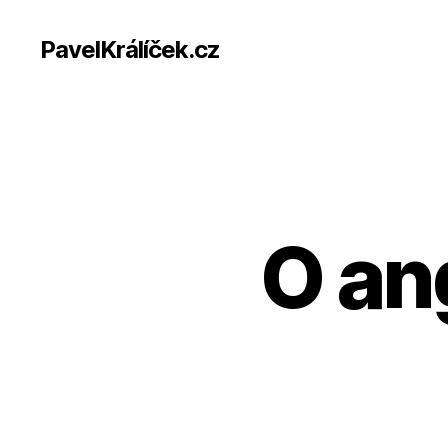
PavelKrálíček.cz
O ang