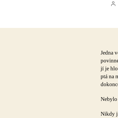
Au
př
Jedna v
povinné
jí je h
ptá na m
dokonce
Nebylo 
Nikdy j