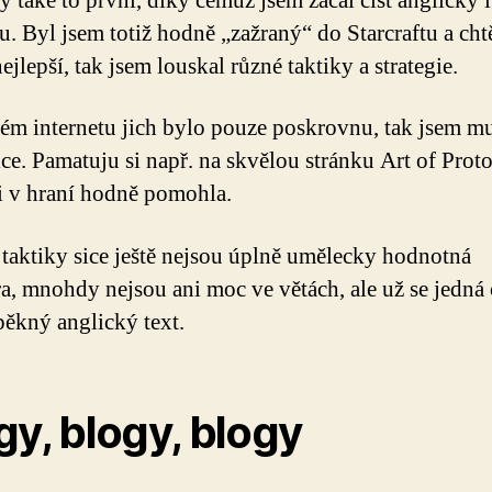
y také to první, díky čemuž jsem začal číst anglicky i
tu. Byl jsem totiž hodně „zažraný“ do Starcraftu a cht
ejlepší, tak jsem louskal různé taktiky a strategie.
ém internetu jich bylo pouze poskrovnu, tak jsem mus
ice. Pamatuju si např. na skvělou stránku Art of Proto
i v hraní hodně pomohla.
taktiky sice ještě nejsou úplně umělecky hodnotná
ura, mnohdy nejsou ani moc ve větách, ale už se jedná
pěkný anglický text.
gy, blogy, blogy