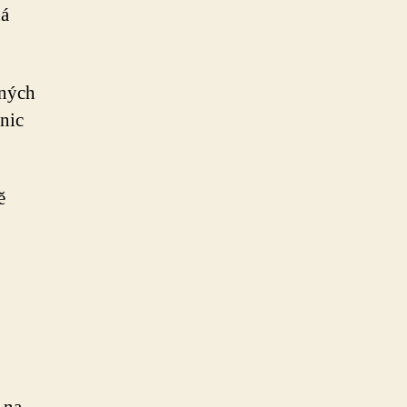
ná
bných
nic
ě