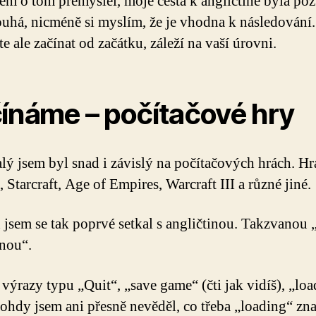
em o tom přemýšlel, moje cesta k angličtině byla po
ouhá, nicméně si myslím, že je vhodna k následování.
e ale začínat od začátku, záleží na vaší úrovni.
ínáme – počítačové hry
lý jsem byl snad i závislý na počítačových hrách. Hr
 Starcraft, Age of Empires, Warcraft III a různé jiné.
 jsem se tak poprvé setkal s angličtinou. Takzvanou 
inou“.
 výrazy typu „Quit“, „save game“ (čti jak vidíš), „lo
ohdy jsem ani přesně nevěděl, co třeba „loading“ zn