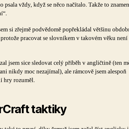
 to psala vždy, když se něco načítalo. Takže to zname
í“.
sem si zřejmě podvědomě popřekládal většinu obdo
 protože pracovat se slovníkem v takovém věku není 
al jsem sice sledovat celý příběh v angličtině (ten m
 ani nikdy moc nezajímal), ale rámcově jsem alespoň
í hry rozuměl.
rCraft taktiky