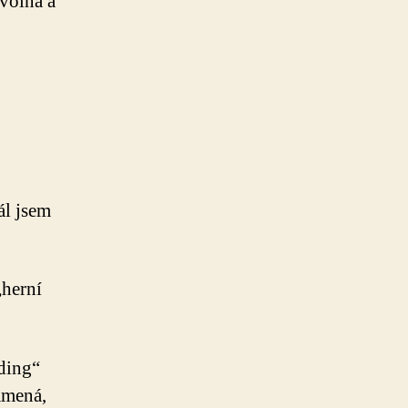
zvolná a
ál jsem
„herní
ading“
amená,