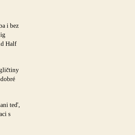
ba i bez
ig
d Half
ličtiny
e dobré
ani teď,
ci s