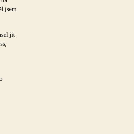
 na
ěl jsem
el jít
ss,
 o