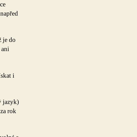
nce
 napřed
 je do
 ani
skat i
ý jazyk)
 za rok