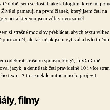
 té době jsem se dostal také k blogům, které mi pom
 Živě si pamatuji na první článek, který jsem četl na
ger.net a kterému jsem vůbec nerozuměl.
sem si strašně moc slov překládat, abych textu vůbec
 porozuměl, ale tak nějak jsem vytrval a bylo to čím
sem odebírat strašnou spoustu blogů, když už mě
val jazyk, a denně tak četl pravidelně 10 i více stran
ého textu. A to se někde nutně muselo projevit.
ály, filmy