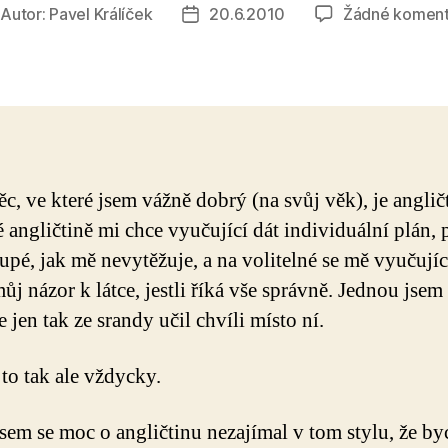
Autor:
Pavel Králíček
20.6.2010
Žádné koment
tor
Datum
íspěvku
příspěvku
ěc, ve které jsem vážně dobrý (na svůj věk), je anglič
 angličtině mi chce vyučující dát individuální plán, 
loupé, jak mě nevytěžuje, a na volitelné se mě vyučují
ůj názor k látce, jestli říká vše správně. Jednou jsem
 jen tak ze srandy učil chvíli místo ní.
to tak ale vždycky.
sem se moc o angličtinu nezajímal v tom stylu, že by