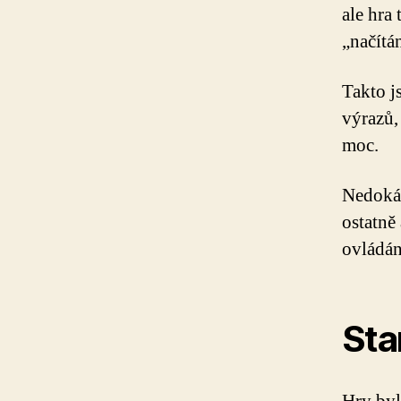
ale hra
„načítán
Takto j
výrazů,
moc.
Nedokáz
ostatně
ovládán
Sta