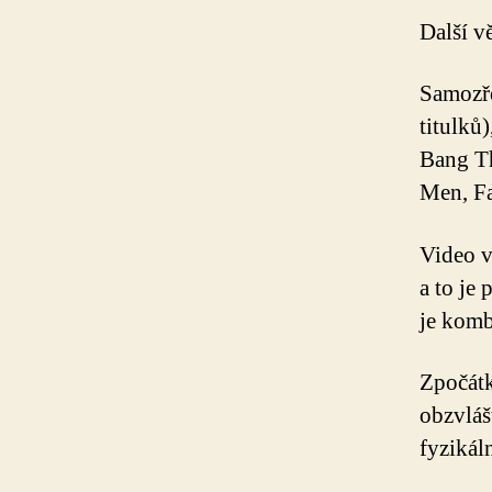
Další vě
Samozře
titulků
Bang Th
Men, Fa
Video v
a to je
je komb
Zpočátk
obzvláš
fyzikáln