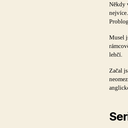
Někdy v
nejvíce.
Problog
Musel j
rámcově
lehčí.
Začal j
neomezo
anglick
Seri