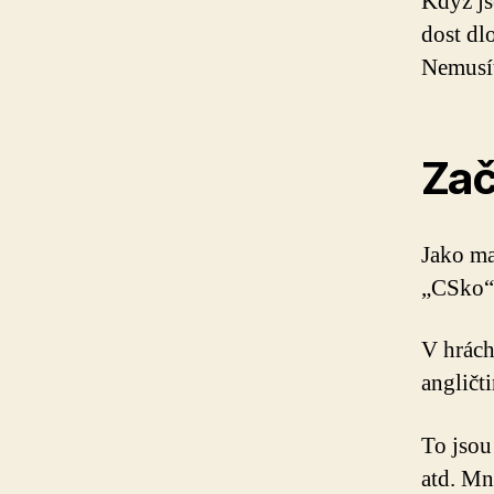
Když js
dost dl
Nemusít
Zač
Jako ma
„CSko“,
V hrách
angličt
To jsou
atd. Mn