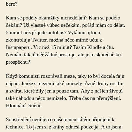
bere?
Kam se poděly okamžiky nicnedělání? Kam se podělo
čekání? Už vlastně vůbec nečekám, pořád mám co dělat.
5 minut než přijede autobus? Vytáhnu ajfoun,
zkontroluju Twitter, možná něco mírně učtu z
Instapaperu. Víc než 15 minut? Tasím Kindle a čtu.
Nemám tak téměř žádné prostoje, ale je to skutečně ku
prospěchu?
Když komunisti rozorávali meze, taky to byl docela fajn
nápad. Jenže s mezemi také zmizely různé druhy rostlin
a zvířat, které žily jen a pouze tam. Aby z našich životů
také náhodou něco nemizelo. Třeba čas na přemýšlení.
Hloubání. Snění.
Soustředění není jen o našem neustálém připojení k
technice. To jsem si z knihy odnesl pouze já. A to jsem