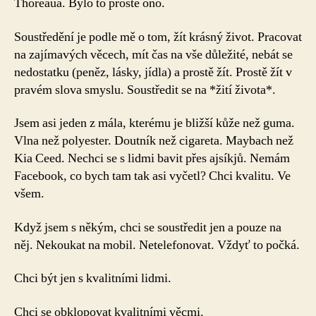
Thoreaua. Bylo to prostě ono.
Soustředění je podle mě o tom, žít krásný život. Pracovat
na zajímavých věcech, mít čas na vše důležité, nebát se
nedostatku (peněz, lásky, jídla) a prostě žít. Prostě žít v
pravém slova smyslu. Soustředit se na *žití života*.
Jsem asi jeden z mála, kterému je bližší kůže než guma.
Vlna než polyester. Doutník než cigareta. Maybach než
Kia Ceed. Nechci se s lidmi bavit přes ajsíkjů. Nemám
Facebook, co bych tam tak asi vyčetl? Chci kvalitu. Ve
všem.
Když jsem s někým, chci se soustředit jen a pouze na
něj. Nekoukat na mobil. Netelefonovat. Vždyť to počká.
Chci být jen s kvalitními lidmi.
Chci se obklopovat kvalitními věcmi.