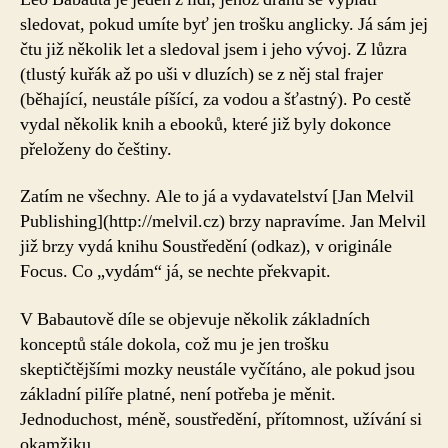
O
sledovat, pokud umíte byť jen trošku anglicky. Já sám jej
Soustředění
čtu již několik let a sledoval jsem i jeho vývoj. Z lůzra
(tlustý kuřák až po uši v dluzích) se z něj stal frajer
(běhající, neustále píšící, za vodou a šťastný). Po cestě
vydal několik knih a ebooků, které již byly dokonce
přeloženy do češtiny.
Zatím ne všechny. Ale to já a vydavatelství [Jan Melvil
Publishing](http://melvil.cz) brzy napravíme. Jan Melvil
již brzy vydá knihu Soustředění (odkaz), v originále
Focus. Co „vydám“ já, se nechte překvapit.
V Babautově díle se objevuje několik základních
konceptů stále dokola, což mu je jen trošku
skeptičtějšími mozky neustále vyčítáno, ale pokud jsou
základní pilíře platné, není potřeba je měnit.
Jednoduchost, méně, soustředění, přítomnost, užívání si
okamžiku.