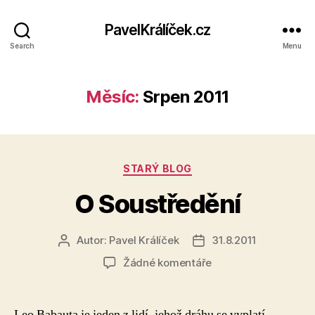
PavelKrálíček.cz
Search
Menu
Měsíc:
Srpen 2011
Rubriky
STARÝ BLOG
O Soustředění
Autor:
Pavel Králíček
31.8.2011
Autor
Datum
příspěvku
příspěvku
u
Žádné komentáře
textu
s
názvem
Leo Babauta je jeden z lidí, jehož dráhu se vyplatí