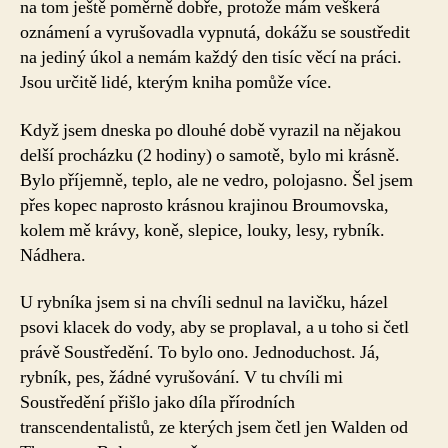
na tom ještě poměrně dobře, protože mám veškerá
oznámení a vyrušovadla vypnutá, dokážu se soustředit
na jediný úkol a nemám každý den tisíc věcí na práci.
Jsou určitě lidé, kterým kniha pomůže více.
Když jsem dneska po dlouhé době vyrazil na nějakou
delší procházku (2 hodiny) o samotě, bylo mi krásně.
Bylo příjemně, teplo, ale ne vedro, polojasno. Šel jsem
přes kopec naprosto krásnou krajinou Broumovska,
kolem mě krávy, koně, slepice, louky, lesy, rybník.
Nádhera.
U rybníka jsem si na chvíli sednul na lavičku, házel
psovi klacek do vody, aby se proplaval, a u toho si četl
právě Soustředění. To bylo ono. Jednoduchost. Já,
rybník, pes, žádné vyrušování. V tu chvíli mi
Soustředění přišlo jako díla přírodních
transcendentalistů, ze kterých jsem četl jen Walden od