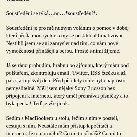
Soustředění se týká…no…*soustředění*.
Soustředění je pro mě nutným voláním o pomoc v době,
která přišla moc rychle a my se nestihli aklimatizovat.
Nestihli jsem se ani zamyslet nad tím, co nám nové
vymoženosti přinášejí a berou. Prostě s nimi žijeme.
Já se ráno probudím, hrábnu po ajfounu, který mám pod
polštářem, zkontroluju email, Twitter, RSS čtečku a až
pak startuji svůj den. Před pěti lety tohle bylo naprosto
nemyslitelné. Měl jsem nějaký Sony Ericsson bez
připojení k internetu, který uměl přehrávat písničky a to
byla pecka! Teď je vše jinak.
Sedím s MacBookem u stolu, ležím s ním v posteli,
cestuju s ním. Neustále mám přístup k počítači a
internetu. Je to normální? Co mi to přináší? Co mi to