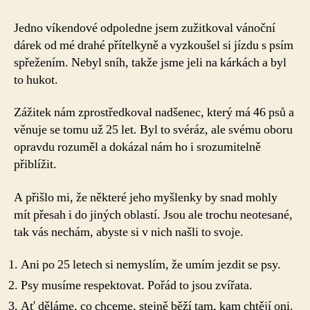
s
názvem
Jedno víkendové odpoledne jsem zužitkoval vánoční
Zápisky
dárek od mé drahé přítelkyně a vyzkoušel si jízdu s psím
z
spřežením. Nebyl sníh, takže jsme jeli na kárkách a byl
jízdy
to hukot.
psím
spřežením
Zážitek nám zprostředkoval nadšenec, který má 46 psů a
věnuje se tomu už 25 let. Byl to svéráz, ale svému oboru
opravdu rozuměl a dokázal nám ho i srozumitelně
přiblížit.
A přišlo mi, že některé jeho myšlenky by snad mohly
mít přesah i do jiných oblastí. Jsou ale trochu neotesané,
tak vás nechám, abyste si v nich našli to svoje.
Ani po 25 letech si nemyslím, že umím jezdit se psy.
Psy musíme respektovat. Pořád to jsou zvířata.
Ať děláme, co chceme, stejně běží tam, kam chtějí oni.