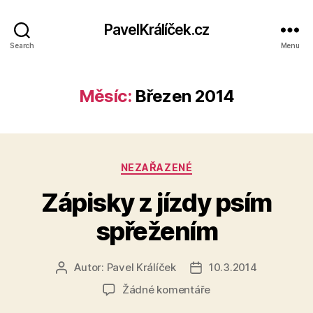
PavelKrálíček.cz
Search
Menu
Měsíc:
Březen 2014
Rubriky
NEZAŘAZENÉ
Zápisky z jízdy psím
spřežením
Autor:
Pavel Králíček
10.3.2014
Autor
Datum
příspěvku
příspěvku
u
Žádné komentáře
textu