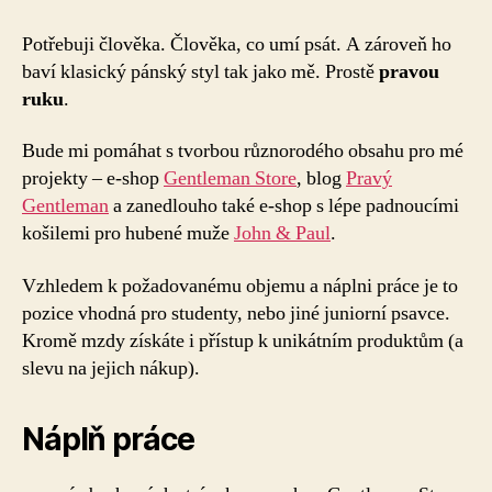
s
názvem
Potřebuji člověka. Člověka, co umí psát. A zároveň ho
Hledám
baví klasický pánský styl tak jako mě. Prostě
pravou
obsahovou
ruku
.
pravou
ruku
Bude mi pomáhat s tvorbou různorodého obsahu pro mé
projekty – e-shop
Gentleman Store
, blog
Pravý
Gentleman
a zanedlouho také e-shop s lépe padnoucími
košilemi pro hubené muže
John & Paul
.
Vzhledem k požadovanému objemu a náplni práce je to
pozice vhodná pro studenty, nebo jiné juniorní psavce.
Kromě mzdy získáte i přístup k unikátním produktům (a
slevu na jejich nákup).
Náplň práce