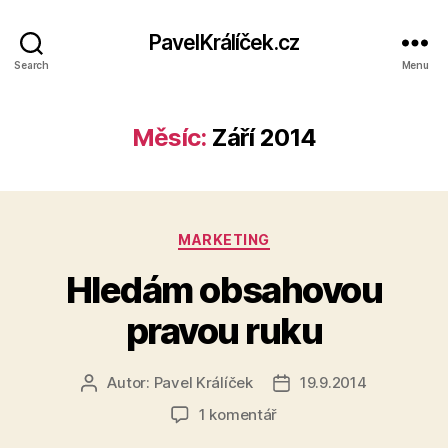
PavelKrálíček.cz
Search
Menu
Měsíc:
Září 2014
Rubriky
MARKETING
Hledám obsahovou
pravou ruku
Autor:
Pavel Králíček
19.9.2014
Autor
Datum
příspěvku
příspěvku
u
1 komentář
textu