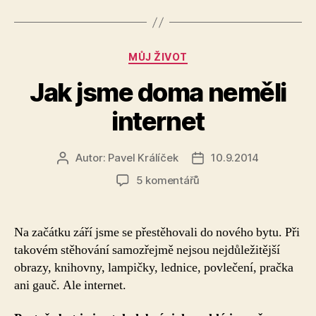
Rubriky
MŮJ ŽIVOT
Jak jsme doma neměli
internet
Autor:
Pavel Králíček
10.9.2014
Autor
Datum
příspěvku
příspěvku
u
5 komentářů
textu
s
názvem
Na začátku září jsme se přestěhovali do nového bytu. Při
Jak
takovém stěhování samozřejmě nejsou nejdůležitější
jsme
obrazy, knihovny, lampičky, lednice, povlečení, pračka
doma
ani gauč. Ale internet.
neměli
internet