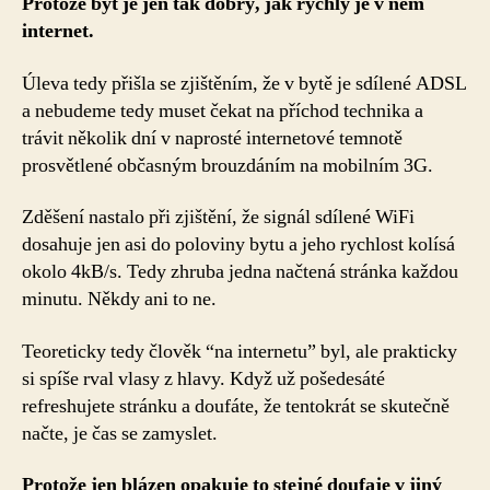
Protože byt je jen tak dobrý, jak rychlý je v něm
internet.
Úleva tedy přišla se zjištěním, že v bytě je sdílené ADSL
a nebudeme tedy muset čekat na příchod technika a
trávit několik dní v naprosté internetové temnotě
prosvětlené občasným brouzdáním na mobilním 3G.
Zděšení nastalo při zjištění, že signál sdílené WiFi
dosahuje jen asi do poloviny bytu a jeho rychlost kolísá
okolo 4kB/s. Tedy zhruba jedna načtená stránka každou
minutu. Někdy ani to ne.
Teoreticky tedy člověk “na internetu” byl, ale prakticky
si spíše rval vlasy z hlavy. Když už pošedesáté
refreshujete stránku a doufáte, že tentokrát se skutečně
načte, je čas se zamyslet.
Protože jen blázen opakuje to stejné doufaje v jiný