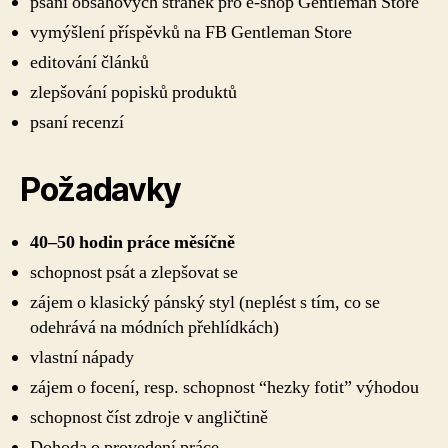
psaní obsahových stránek pro e-shop Gentleman Store
vymýšlení příspěvků na FB Gentleman Store
editování článků
zlepšování popisků produktů
psaní recenzí
Požadavky
40–50 hodin práce měsíčně
schopnost psát a zlepšovat se
zájem o klasický pánský styl (neplést s tím, co se
odehrává na módních přehlídkách)
vlastní nápady
zájem o focení, resp. schopnost “hezky fotit” výhodou
schopnost číst zdroje v angličtině
Dohoda o provedení práce