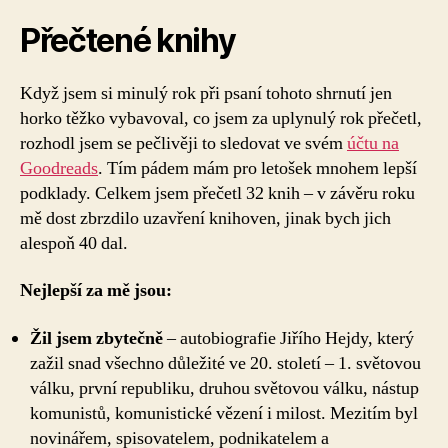
Přečtené knihy
Když jsem si minulý rok při psaní tohoto shrnutí jen
horko těžko vybavoval, co jsem za uplynulý rok přečetl,
rozhodl jsem se pečlivěji to sledovat ve svém
účtu na
Goodreads
. Tím pádem mám pro letošek mnohem lepší
podklady. Celkem jsem přečetl 32 knih – v závěru roku
mě dost zbrzdilo uzavření knihoven, jinak bych jich
alespoň 40 dal.
Nejlepší za mě jsou:
Žil jsem zbytečně
– autobiografie Jiřího Hejdy, který
zažil snad všechno důležité ve 20. století – 1. světovou
válku, první republiku, druhou světovou válku, nástup
komunistů, komunistické vězení i milost. Mezitím byl
novinářem, spisovatelem, podnikatelem a