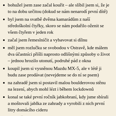
bohužel jsem zase začal kouřit – ale slíbil jsem si, že je
to na dobu určitou (dokud se nám nenarodí první dítě)
byl jsem na svatbě dvěma kamarádům z naší
středoškolní čtyřky, skoro se nám podařilo oženit se
všem čtyřem v jeden rok
začal jsem řemeslničit a vybavovat si dílnu
měl jsem rozlučku se svobodou v Ostravě, kde málem
dva účastníci přišli naprosto odlišnými způsoby o život
– jednou hrozilo utonutí, podruhé pád z okna
koupil jsem si vysněnou Mazdu MX-5, ale v létě ji
budu zase prodávat (nevejdeme se do ní se psem)
na zahradě jsem si postavil malou boulderovou stěnu
na lezení, abych mohl lézt i během lockdownů
konal se také první ročník jabkobraní, kdy jsme sbírali
a moštovali jablka ze zahrady a vyrobili z nich první
litry domácího cideru