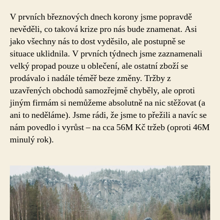
V prvních březnových dnech korony jsme popravdě
nevěděli, co taková krize pro nás bude znamenat. Asi
jako všechny nás to dost vyděsilo, ale postupně se
situace uklidnila. V prvních týdnech jsme zaznamenali
velký propad pouze u oblečení, ale ostatní zboží se
prodávalo i nadále téměř beze změny. Tržby z
uzavřených obchodů samozřejmě chyběly, ale oproti
jiným firmám si nemůžeme absolutně na nic stěžovat (a
ani to neděláme). Jsme rádi, že jsme to přežili a navíc se
nám povedlo i vyrůst – na cca 56M Kč tržeb (oproti 46M
minulý rok).