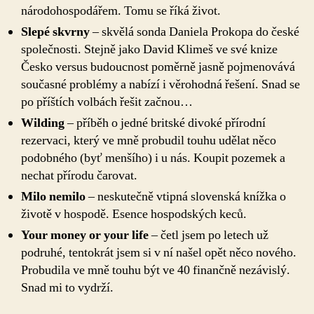
národohospodářem. Tomu se říká život.
Slepé skvrny
– skvělá sonda Daniela Prokopa do české
společnosti. Stejně jako David Klimeš ve své knize
Česko versus budoucnost poměrně jasně pojmenovává
současné problémy a nabízí i věrohodná řešení. Snad se
po příštích volbách řešit začnou…
Wilding
– příběh o jedné britské divoké přírodní
rezervaci, který ve mně probudil touhu udělat něco
podobného (byť menšího) i u nás. Koupit pozemek a
nechat přírodu čarovat.
Milo nemilo
– neskutečně vtipná slovenská knížka o
životě v hospodě. Esence hospodských keců.
Your money or your life
– četl jsem po letech už
podruhé, tentokrát jsem si v ní našel opět něco nového.
Probudila ve mně touhu být ve 40 finančně nezávislý.
Snad mi to vydrží.