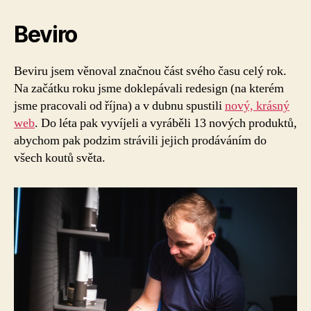
Beviro
Beviru jsem věnoval značnou část svého času celý rok.
Na začátku roku jsme doklepávali redesign (na kterém
jsme pracovali od října) a v dubnu spustili
nový, krásný
web
. Do léta pak vyvíjeli a vyráběli 13 nových produktů,
abychom pak podzim strávili jejich prodáváním do
všech koutů světa.