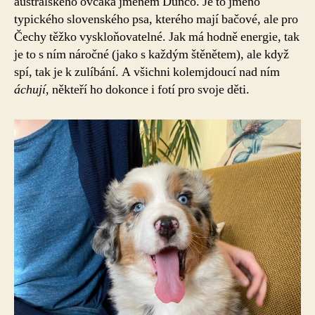
australského ovčáka jménem Dunčo. Je to jméno
typického slovenského psa, kterého mají bačové, ale pro
Čechy těžko vyskloňovatelné. Jak má hodně energie, tak
je to s ním náročné (jako s každým štěnětem), ale když
spí, tak je k zulíbání. A všichni kolemjdoucí nad ním
áchují
, někteří ho dokonce i fotí pro svoje děti.