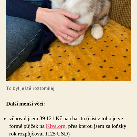
To byl ještě roztomilej.
Další menší věci
:
věnoval jsem 39 121 Kč na charitu (část z toho je ve
formě půjček na
Kiva.org
, přes kterou jsem za loňský
rok rozpůjčoval 1125 USD)