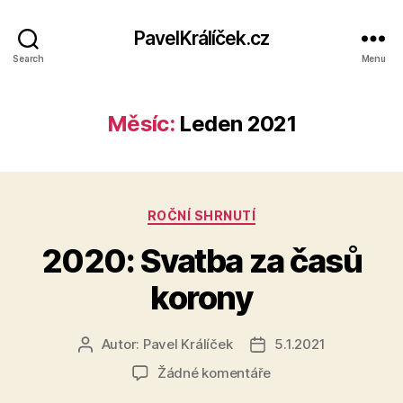
PavelKrálíček.cz
Search
Menu
Měsíc:
Leden 2021
Rubriky
ROČNÍ SHRNUTÍ
2020: Svatba za časů
korony
Autor:
Pavel Králíček
5.1.2021
Autor
Datum
příspěvku
příspěvku
u
Žádné komentáře
textu