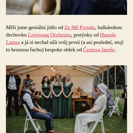
Měli jsme geniální jídlo od
Ze Mě Projekt
, balkánskou
dechovku
Lovesong Orchestra
, prstýnky od
Hanuše
Lamra
a já si nechal ušít svůj první (a asi poslední, stojí
to hroznou řachu) bespoke oblek od
Česlava Jaroše
.