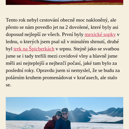
Tento rok nebyl cestování obecně moc nakloněný, ale
přesto se nám povedlo jet na 2 dovolené, které byly asi
doposud nejlepší ze všech. První byly
mexické sopky
v
lednu, o kterých jsem psal už v minulém shrnutí, druhé
byl
trek na Špicberkách
v srpnu. Stejně jako se svatbou
jsme se i tady trefili mezi covidové vlny a hlavně jsme
měli asi nejteplejší a nejhezčí počasí, jaké tam bylo za
poslední roky. Opravdu jsem si nemyslel, že se budu za
polárním kruhem promenádovat v kraťasech, ale stalo
se.