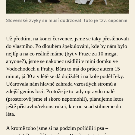
Slovenské zvyky se musí dodržovat, toto je tzv. čepčenie
Už předtím, na konci července, jsme se taky přestěhovali
do vlastního. Po dlouhém špekulování, kde by nám bylo
nejlíp a na co reálně máme (byt v Praze za 10 mega,
anyone?), jsme se nakonec usídlili v mini domku ve
Vodochodech u Prahy. Bára to má do práce autem 15
minut, já 30 a v létě se dá dojíždět i na kole podél řeky.
Učarovala nám hlavně zahrada vzrostlých stromů a
zdejší genius loci. Protože je to tady opravdu malé
(prostorově jsme si skoro nepomohli), plánujeme letos
ještě přístavbu/rekonstrukci, kterou snad stihneme do
léta.
A kromě toho jsme si na podzim pořídili i psa –