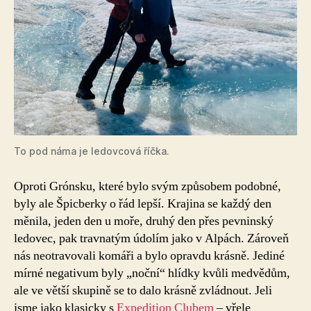
To pod náma je ledovcová říčka.
Oproti Grónsku, které bylo svým způsobem podobné,
byly ale Špicberky o řád lepší. Krajina se každý den
měnila, jeden den u moře, druhý den přes pevninský
ledovec, pak travnatým údolím jako v Alpách. Zároveň
nás neotravovali komáři a bylo opravdu krásně. Jediné
mírné negativum byly „noční“ hlídky kvůli medvědům,
ale ve větší skupině se to dalo krásně zvládnout. Jeli
jsme jako klasicky s
Expedition Clubem
– vřele