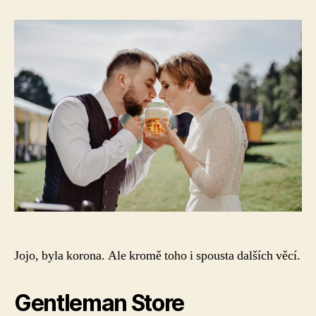
s
názvem
2020:
Svatba
za
časů
korony
Jojo, byla korona. Ale kromě toho i spousta dalších věcí.
Gentleman Store