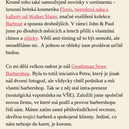
Kromě toho také samozřejmě novinky v sortimentu –
luxusní britská kosmetika
Floris
,
tweedová saka a
kalhoty od Walker Slater
, značné rozšíření kolekce
Barbour
a spousta drobnějších. V rámci John & Paul
jsme po dlouhých měsících a letech přišli s vlastními
chinos a
obleky
. Větší anti-timing už to být nemohl, ale
nenaděláme nic. A jednou se obleky zase prodávat určitě
budou.
Co mi dělá velkou radost je náš
Gentleman Store
Barbershop
. Byla to totiž iniciativa Petra, který je jinak
náš dvorní fotograf, ale vždycky chtěl podnikat a mít
vlastní barbershop. Tak se z něj stal intra-preneur
(nostalgická vzpomínka na VŠE). Založili jsme společně
novou firmu, ve které má podíl a provoz barbershopu
řídí sám. Máme zatím samé pětihvězdičkové recenze,
skvělou trojici barberů a spokojené klienty. Jediné, co
nám nehraje do karet, je korona.