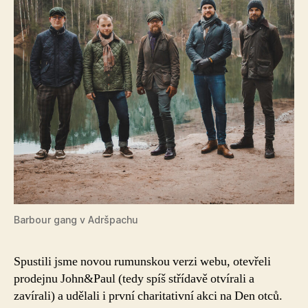
Barbour gang v Adršpachu
Spustili jsme novou rumunskou verzi webu, otevřeli
prodejnu John&Paul (tedy spíš střídavě otvírali a
zavírali) a udělali i první charitativní akci na Den otců.