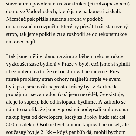
stavebnímu povolení na rekonstrukci (čti zdvojnásobení)
domu ve Vodochodech, které jsme na konec i získali.
Nicméně pak přišla studená sprcha v podobě
odhadovaného rozpočtu, který by přesáhl náš stanovený
strop, tak jsme polkli slzu a rozhodli se do rekonstrukce
nakonec nejít.
I tak jsme měli v plánu na zimu a během rekonstrukce
vyzkoušet zase bydlení v Praze v bytě, což jsme si splnili
i bez ohledu na to, že rekonstruovat nebudeme. Přes
mírné problémy stran ochoty majitelů strpět ve svém
bytě psa jsme našli naprosto krásný byt v Karlíně k
pronájmu i se zahradou (což jsem nevěděl, že existuje,
ale je to super), kde od listopadu bydlíme. A zalíbilo se
nám to natolik, že jsme v prosinci podepsali smlouvu na
nákup bytu od developera, který za 3 roky bude stát asi
500m daleko. Osobně bych ani nic kupovat nemusel, ale
současný byt je 2+kk – když pánbůh dá, mohli bychom