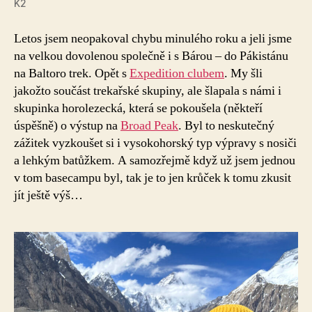
K2
Letos jsem neopakoval chybu minulého roku a jeli jsme
na velkou dovolenou společně i s Bárou – do Pákistánu
na Baltoro trek. Opět s
Expedition clubem
. My šli
jakožto součást trekařské skupiny, ale šlapala s námi i
skupinka horolezecká, která se pokoušela (někteří
úspěšně) o výstup na
Broad Peak
. Byl to neskutečný
zážitek vyzkoušet si i vysokohorský typ výpravy s nosiči
a lehkým batůžkem. A samozřejmě když už jsem jednou
v tom basecampu byl, tak je to jen krůček k tomu zkusit
jít ještě výš…