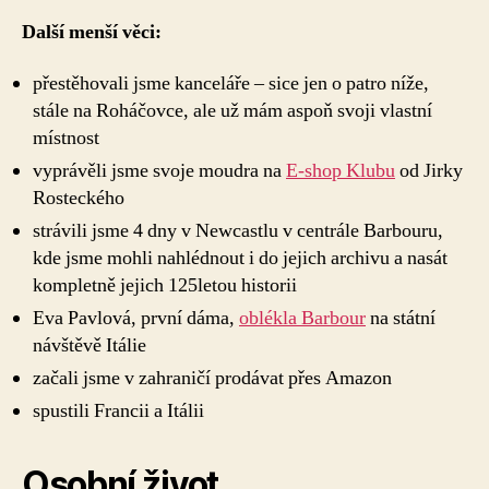
Další menší věci:
přestěhovali jsme kanceláře – sice jen o patro níže,
stále na Roháčovce, ale už mám aspoň svoji vlastní
místnost
vyprávěli jsme svoje moudra na
E-shop Klubu
od Jirky
Rosteckého
strávili jsme 4 dny v Newcastlu v centrále Barbouru,
kde jsme mohli nahlédnout i do jejich archivu a nasát
kompletně jejich 125letou historii
Eva Pavlová, první dáma,
oblékla Barbour
na státní
návštěvě Itálie
začali jsme v zahraničí prodávat přes Amazon
spustili Francii a Itálii
Osobní život