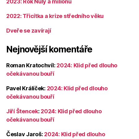
2023: Rok Nuly a milionů
2022: Třicítka a krize středního věku
Dveře se zavírají
Nejnovější komentáře
Roman Kratochvíl
:
2024: Klid před dlouho
očekávanou bouří
Pavel Králíček
:
2024: Klid před dlouho
očekávanou bouří
Jiří Štencek
:
2024: Klid před dlouho
očekávanou bouří
Česlav Jaroš
:
2024: Klid před dlouho