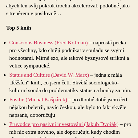
abych ten svůj pokrok trochu akceleroval, podobně jako
s trenérem v posilovně…
Top 5 knih
Conscious Business (Fred Kofman)
– naprostá pecka
pro všechny, kdo chtějí podnikat v souladu se svými
hodnotami. Mírně ezo, ale takové byznysově striktní a
velice sympatické.
Status and Culture (David W. Marx)
– jedna z mála
„těžších“ knih, co jsem četl. Skvělá sociologicko-
kulturní sonda do problematiky statusu a honby za ním.
Fosilie (Michal Kašpárek)
– po dlouhé době jsem četl
nějakou beletrii, navíc českou, ale bylo to fakt skvěle
napsané, doporučuju
Průvodce pro pasivní investování (Jakub Dvořák)
– pro
mě nic extra nového, ale doporučuju kudy chodím