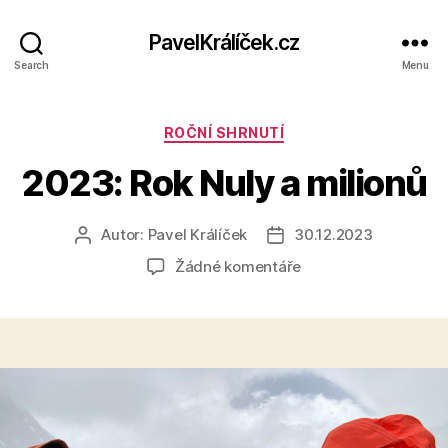
PavelKrálíček.cz
Search
Menu
Rubriky
ROČNÍ SHRNUTÍ
2023: Rok Nuly a milionů
Autor:
Pavel Králíček
30.12.2023
Autor
Datum
příspěvku
příspěvku
u
Žádné komentáře
textu
s
názvem
2023:
Rok
Nuly
a
milionů