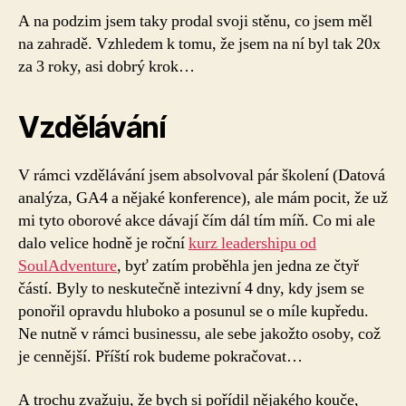
A na podzim jsem taky prodal svoji stěnu, co jsem měl
na zahradě. Vzhledem k tomu, že jsem na ní byl tak 20x
za 3 roky, asi dobrý krok…
Vzdělávání
V rámci vzdělávání jsem absolvoval pár školení (Datová
analýza, GA4 a nějaké konference), ale mám pocit, že už
mi tyto oborové akce dávají čím dál tím míň. Co mi ale
dalo velice hodně je roční
kurz leadershipu od
SoulAdventure
, byť zatím proběhla jen jedna ze čtyř
částí. Byly to neskutečně intezivní 4 dny, kdy jsem se
ponořil opravdu hluboko a posunul se o míle kupředu.
Ne nutně v rámci businessu, ale sebe jakožto osoby, což
je cennější. Příští rok budeme pokračovat…
A trochu zvažuju, že bych si pořídil nějakého kouče,