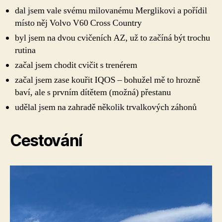
dal jsem vale svému milovanému Merglikovi a pořídil
místo něj Volvo V60 Cross Country
byl jsem na dvou cvičeních AZ, už to začíná být trochu
rutina
začal jsem chodit cvičit s trenérem
začal jsem zase kouřit IQOS – bohužel mě to hrozně
baví, ale s prvním dítětem (možná) přestanu
udělal jsem na zahradě několik trvalkových záhonů
Cestování