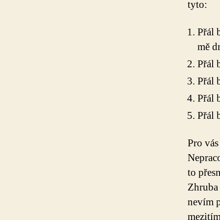
tyto:
Přál 
mě dr
Přál 
Přál 
Přál 
Přál 
Pro vás
Nepraco
to přesn
Zhruba 
nevím p
mezitím 