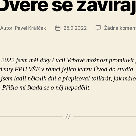
Dveře se zavíraj
Autor:
Pavel Králíček
25.9.2022
Žádné komen
tor
Datum
íspěvku
příspěvku
í 2022 jsem měl díky Lucii Vrbové možnost promluvit
denty FPH VŠE v rámci jejich kurzu Úvod do studia. 
 jsem ladil několik dní a přepisoval tolikrát, jak mál
 Přišlo mi škoda se o něj nepodělit.