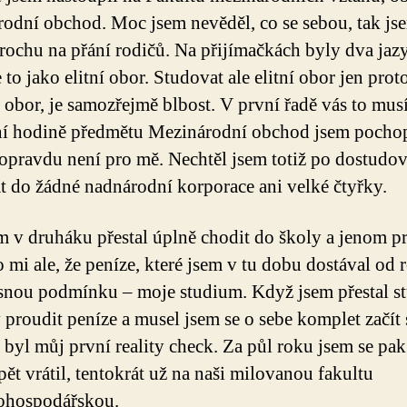
odní obchod. Moc jsem nevěděl, co se sebou, tak js
 trochu na přání rodičů. Na přijímačkách byly dva jaz
 to jako elitní obor. Studovat ale elitní obor jen proto
í obor, je samozřejmě blbost. V první řadě vás to musí
í hodině předmětu Mezinárodní obchod jsem pochopi
 opravdu není pro mě. Nechtěl jsem totiž po dostudová
t do žádné nadnárodní korporace ani velké čtyřky.
m v druháku přestal úplně chodit do školy a jenom p
 mi ale, že peníze, které jsem v tu dobu dostával od 
snou podmínku – moje studium. Když jsem přestal st
y proudit peníze a musel jsem se o sebe komplet začít 
 byl můj první reality check. Za půl roku jsem se pa
pět vrátil, tentokrát už na naši milovanou fakultu
ohospodářskou.