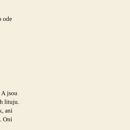
o ode
 A jsou
h lituju.
k, ani
. Oni