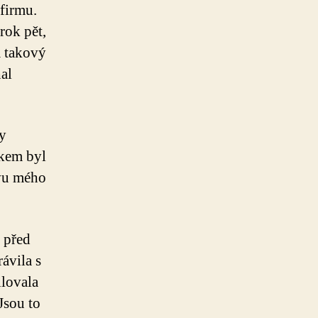
 firmu.
rok pět,
m takový
hal
y
íkem byl
zvu mého
é před
ávila s
ilovala
Jsou to