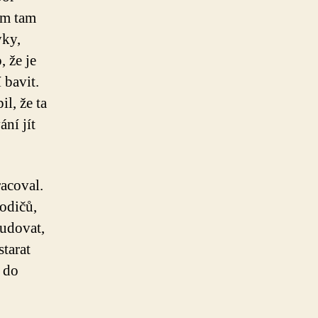
em tam
yky,
, že je
 bavit.
l, že ta
ní jít
racoval.
rodičů,
udovat,
starat
k do