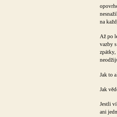
opovrho
nesnaži
na každ
Až po l
vazby s
zpátky,
neodžij
Jak to a
Jak věd
Jestli 
ani jed