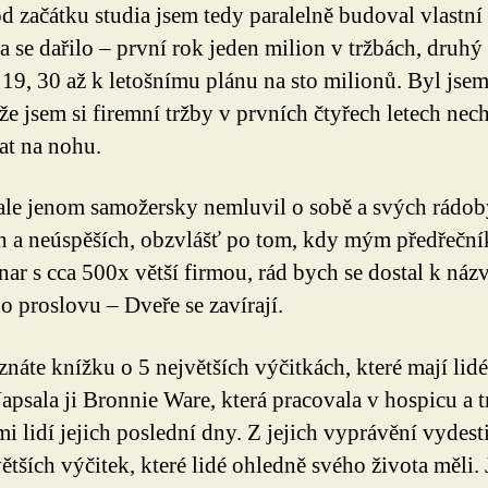
d začátku studia jsem tedy paralelně budoval vlastní
a se dařilo – první rok jeden milion v tržbách, druhý 
 19, 30 až k letošnímu plánu na sto milionů. Byl jse
 že jsem si firemní tržby v prvních čtyřech letech nec
at na nohu.
le jenom samožersky nemluvil o sobě a svých rádob
h a neúspěších, obzvlášť po tom, kdy mým předřečn
nar s cca 500x větší firmou, rád bych se dostal k ná
o proslovu – Dveře se zavírají.
náte knížku o 5 největších výčitkách, které mají lid
Napsala ji Bronnie Ware, která pracovala v hospicu a tr
mi lidí jejich poslední dny. Z jejich vyprávění vydest
větších výčitek, které lidé ohledně svého života měli. 