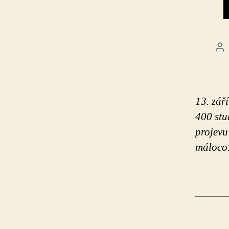
Au
př
13. zář
400 stu
projevu
máloco.