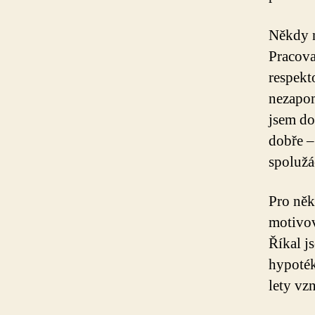
Někdy n
Pracova
respekt
nezapom
jsem do
dobře –
spolužá
Pro něk
motivov
Říkal j
hypoték
lety vz