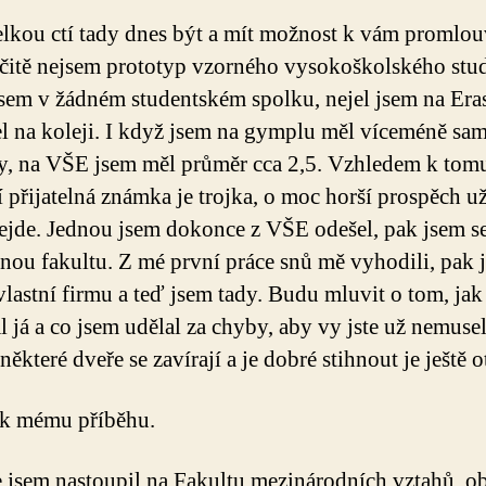
elkou ctí tady dnes být a mít možnost k vám promlouv
čitě nejsem prototyp vzorného vysokoškolského stud
sem v žádném studentském spolku, nejel jsem na Era
l na koleji. I když jsem na gymplu měl víceméně sa
y, na VŠE jsem měl průměr cca 2,5. Vzhledem k tomu
í přijatelná známka je trojka, o moc horší prospěch u
ejde. Jednou jsem dokonce z VŠE odešel, pak jsem se 
jinou fakultu. Z mé první práce snů mě vyhodili, pak 
 vlastní firmu a teď jsem tady. Budu mluvit o tom, jak
l já a co jsem udělal za chyby, aby vy jste už nemusel
některé dveře se zavírají a je dobré stihnout je ještě 
 k mému příběhu.
 jsem nastoupil na Fakultu mezinárodních vztahů, o