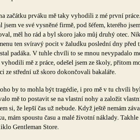
a začátku prváku mě taky vyhodili z mé první práce
l jsem ve své vysněné firmě, pod šéfem, kterého jse
oval, měl ho rád a byl skoro jako můj druhý otec. Ni
enu ten svíravý pocit v žaludku poslední dny před t
stal padáka. V tuhle chvíli to se mnou nevypadalo m
 vyhodili mě z práce, odešel jsem ze školy, přitom mo
ci ze střední už skoro dokončovali bakaláře.
oho by to mohla být tragédie, i pro mě v tu chvíli byl
alo mě to postavit se na vlastní nohy a založit vlastn
sem si, že lepší čas už nebude. Když ještě nemám záva
u, mám spoustu času a malé životní náklady. Takhle
niklo Gentleman Store.