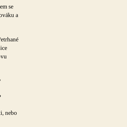
sem se
mováku a
řetrhané
ice
ovu
?
?
ti, nebo