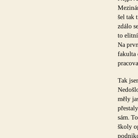
Mezinár
šel tak
zdálo se
to elitn
Na prvn
fakulta
pracova
Tak jse
Nedošlo
měly ja
přestal
sám. To
školy o
podnik