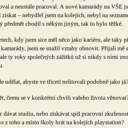
val a neustále pracoval. A nové kamarády na VŠE j
l získat – nebydlel jsem na kolejích, nebyl na sezna
ý předmět chodil s někým jiným, tak to bylo těžké.
etech, kdy jsem sice měl něco jako kariéru, ale taky p
 kamarády, jsem se snažil vztahy obnovit. Přijali mě s
 ale ty roky společných zážitků už si nikdy s nimi zn
u.
le udělat, abyste ve třiceti nelitovali podobně jako já
ět, čemu se v konkrétní chvíli vašeho života věnovat
víc dávat studiu, nebo získávat spíš pracovní zkušenos
no z toho a místo školy hrát na kolejích playstation?