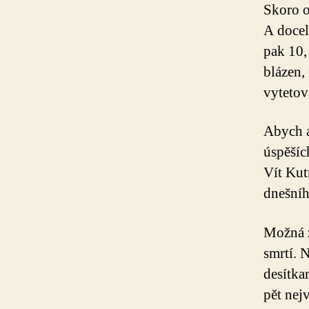
Skoro o
A docel
pak 10,
blázen,
vytetov
Abych a
úspěšíc
Vít Kut
dnešníh
Možná z
smrtí. 
desítka
pět nej