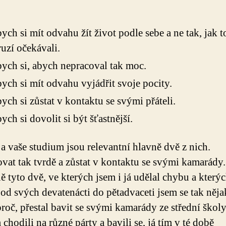
bych si mít odvahu žít život podle sebe a ne tak, jak t
uzí očekávali.
bych si, abych nepracoval tak moc.
bych si mít odvahu vyjádřit svoje pocity.
bych si zůstat v kontaktu se svými přáteli.
bych si dovolit si být šťastnější.
 a vaše studium jsou relevantní hlavně dvě z nich.
vat tak tvrdě a zůstat v kontaktu se svými kamarády.
ě tyto dvě, ve kterých jsem i já udělal chybu a kterýc
od svých devatenácti do pětadvaceti jsem se tak něja
roč, přestal bavit se svými kamarády ze střední školy
chodili na různé párty a bavili se, já tím v té době