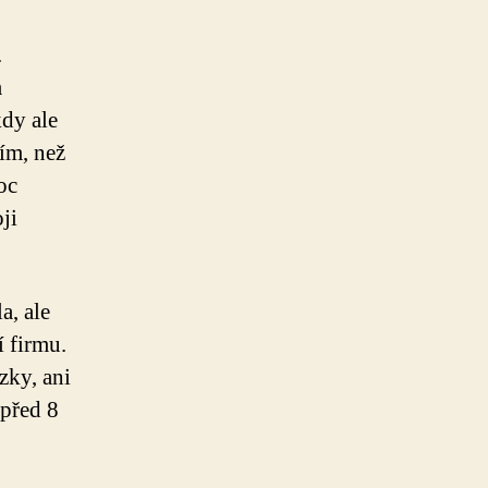
.
m
kdy ale
ím, než
oc
ji
a, ale
í firmu.
zky, ani
 před 8