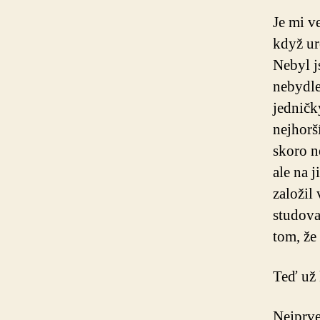
Je mi v
když ur
Nebyl j
nebydle
jedničk
nejhorš
skoro n
ale na 
založil
studova
tom, že 
Teď už
Nejprve