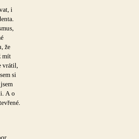
at, i
enta.
smus,
mé
, že
ž mít
vrátil,
jsem si
 jsem
i. A o
otevřené.
bor