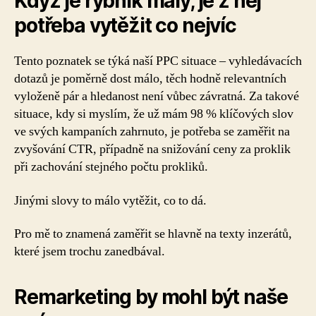
Když je rybník malý, je z něj
potřeba vytěžit co nejvíc
Tento poznatek se týká naší PPC situace – vyhledávacích
dotazů je poměrně dost málo, těch hodně relevantních
vyloženě pár a hledanost není vůbec závratná. Za takové
situace, kdy si myslím, že už mám 98 % klíčových slov
ve svých kampaních zahrnuto, je potřeba se zaměřit na
zvyšování CTR, případně na snižování ceny za proklik
při zachování stejného počtu prokliků.
Jinými slovy to málo vytěžit, co to dá.
Pro mě to znamená zaměřit se hlavně na texty inzerátů,
které jsem trochu zanedbával.
Remarketing by mohl být naše