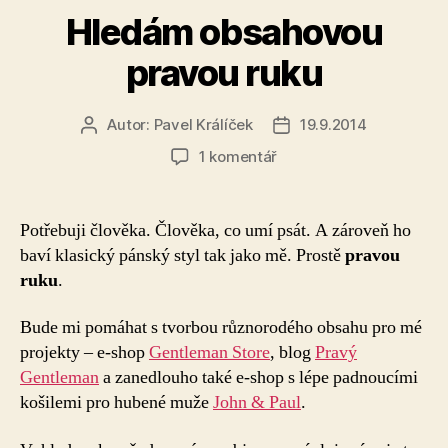
Hledám obsahovou
pravou ruku
Autor:
Pavel Králíček
19.9.2014
Autor
Datum
příspěvku
příspěvku
u
1 komentář
textu
s
názvem
Potřebuji člověka. Člověka, co umí psát. A zároveň ho
Hledám
baví klasický pánský styl tak jako mě. Prostě
pravou
obsahovou
ruku
.
pravou
ruku
Bude mi pomáhat s tvorbou různorodého obsahu pro mé
projekty – e-shop
Gentleman Store
, blog
Pravý
Gentleman
a zanedlouho také e-shop s lépe padnoucími
košilemi pro hubené muže
John & Paul
.