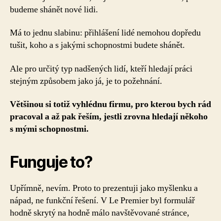
budeme shánět nové lidi.
Má to jednu slabinu: přihlášení lidé nemohou dopředu
tušit, koho a s jakými schopnostmi budete shánět.
Ale pro určitý typ nadšených lidí, kteří hledají práci
stejným způsobem jako já, je to požehnání.
Většinou si totiž vyhlédnu firmu, pro kterou bych rád
pracoval a až pak řeším, jestli zrovna hledají někoho
s mými schopnostmi.
Funguje to?
Upřímně, nevím. Proto to prezentuji jako myšlenku a
nápad, ne funkční řešení. V Le Premier byl formulář
hodně skrytý na hodně málo navštěvované stránce,