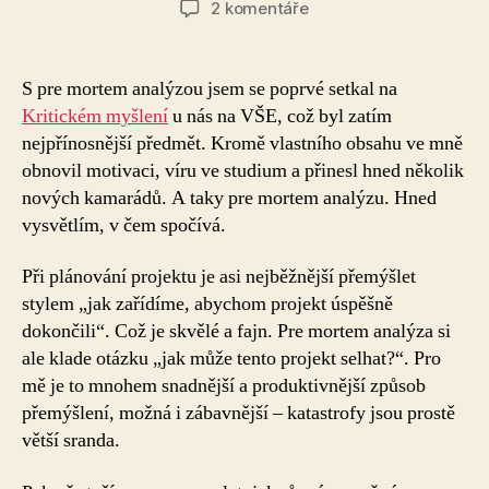
u
2 komentáře
textu
s
názvem
S pre mortem analýzou jsem se poprvé setkal na
Pre
Kritickém myšlení
u nás na VŠE, což byl zatím
mortem
nejpřínosnější předmět. Kromě vlastního obsahu ve mně
analýza
obnovil motivaci, víru ve studium a přinesl hned několik
aneb
nových kamarádů. A taky pre mortem analýzu. Hned
Jak
vysvětlím, v čem spočívá.
se
připravujeme
na
Při plánování projektu je asi nejběžnější přemýšlet
Vánoce
stylem „jak zařídíme, abychom projekt úspěšně
dokončili“. Což je skvělé a fajn. Pre mortem analýza si
ale klade otázku „jak může tento projekt selhat?“. Pro
mě je to mnohem snadnější a produktivnější způsob
přemýšlení, možná i zábavnější – katastrofy jsou prostě
větší sranda.