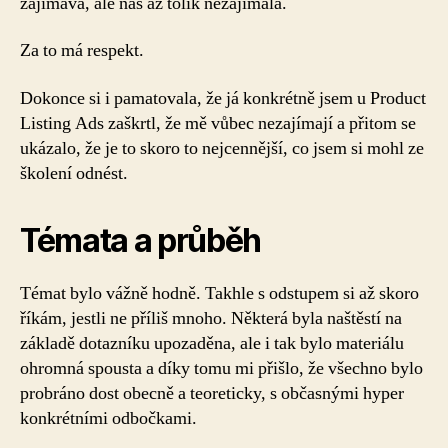
zajímavá, ale nás až tolik nezajímala.
Za to má respekt.
Dokonce si i pamatovala, že já konkrétně jsem u Product
Listing Ads zaškrtl, že mě vůbec nezajímají a přitom se
ukázalo, že je to skoro to nejcennější, co jsem si mohl ze
školení odnést.
Témata a průběh
Témat bylo vážně hodně. Takhle s odstupem si až skoro
říkám, jestli ne příliš mnoho. Některá byla naštěstí na
základě dotazníku upozaděna, ale i tak bylo materiálu
ohromná spousta a díky tomu mi přišlo, že všechno bylo
probráno dost obecně a teoreticky, s občasnými hyper
konkrétními odbočkami.