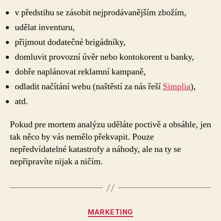
v předstihu se zásobit nejprodávanějším zbožím,
udělat inventuru,
přijmout dodatečné brigádníky,
domluvit provozní úvěr nebo kontokorent u banky,
dobře naplánovat reklamní kampaně,
odladit načítání webu (naštěstí za nás řeší
Simplia
),
atd.
Pokud pre mortem analýzu uděláte poctivě a obsáhle, jen
tak něco by vás nemělo překvapit. Pouze
nepředvídatelné katastrofy a náhody, ale na ty se
nepřipravíte nijak a ničím.
Rubriky
MARKETING