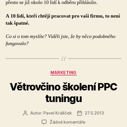
přesto se již okolo 10 lidí k odběru přihlásilo.
A 10 lidí, kteří chtějí pracovat pro vaši firmu, to není
tak špatné.
Co si o tom myslíte? Viděli jste, že by něco podobného
fungovalo?
Rubriky
MARKETING
Větrovčino školení PPC
tuningu
Autor:
Pavel Králíček
27.5.2013
Autor
Datum
příspěvku
příspěvku
u
Žádné komentáře