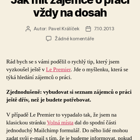
vždy na dosah
Autor:
Pavel Králíček
7.10.2013
Autor
Datum
příspěvku
příspěvku
u
Žádné komentáře
textu
s
názvem
Rád bych se s vámi podělil o rychlý tip, který jsem
Jak
vyzkoušel ještě v
Le Premier
. Jde o myšlenku, která se
mít
týká hledání zájemců o práci.
zájemce
o
Zjednodušeně: vybudovat si seznam zájemců o práci
práci
ještě dřív, než je budete potřebovat.
vždy
na
dosah
V případě Le Premier to vypadalo tak, že jsem na
klasickou stránku
Volná místa
dal do spodní části
jednoduchý Mailchimp formulář. Do něho lidé mohou
zadat svůj e-mail s tím, že je budeme informovat, pokud