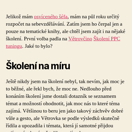
textu
s
názvem
Jelikož mám
osvíceného šéfa
, mám na půl roku určitý
Větrovčino
rozpočet na sebevzdělávání. Zatím jsem ho čerpal jen a
školení
pouze na tematické knihy, ale chtěl jsem zajít i na nějaké
PPC
školení. První volba padla na
Větrovčino
Školení PPC
tuningu
tuningu
. Jaké to bylo?
Školení na míru
Ještě nikdy jsem na školení nebyl, tak nevím, jak moc je
to běžné, ale řekl bych, že moc ne. Nedlouho před
konáním školení jsme dostali dotazník se seznamem
témat a možností ohodnotit, jak moc nás to které téma
zajímá. Většinou to beru jen jako takový záchvěv dobré
vůle a gesto, ale Větrovka se podle výsledků skutečně
řídila a upozadila i témata, která jí samotné přijdou