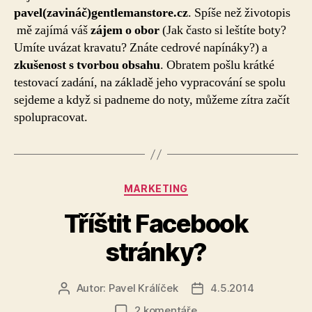
pavel(zavináč)gentlemanstore.cz
. Spíše než životopis
mě zajímá váš
zájem o obor
(Jak často si leštíte boty?
Umíte uvázat kravatu? Znáte cedrové napínáky?) a
zkušenost s tvorbou obsahu
. Obratem pošlu krátké
testovací zadání, na základě jeho vypracování se spolu
sejdeme a když si padneme do noty, můžeme zítra začít
spolupracovat.
Rubriky
MARKETING
Tříštit Facebook
stránky?
Autor:
Pavel Králíček
4.5.2014
Autor
Datum
příspěvku
příspěvku
u
2 komentáře