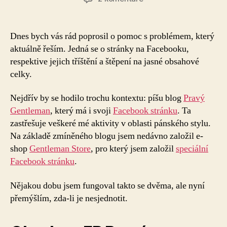
textu
s
názvem
Dnes bych vás rád poprosil o pomoc s problémem, který
Tříštit
aktuálně řeším. Jedná se o stránky na Facebooku,
Facebook
respektive jejich tříštění a štěpení na jasné obsahové
stránky?
celky.
Nejdřív by se hodilo trochu kontextu: píšu blog
Pravý
Gentleman
, který má i svoji
Facebook stránku
. Ta
zastřešuje veškeré mé aktivity v oblasti pánského stylu.
Na základě zmíněného blogu jsem nedávno založil e-
shop
Gentleman Store
, pro který jsem založil
speciální
Facebook stránku
.
Nějakou dobu jsem fungoval takto se dvěma, ale nyní
přemýšlím, zda-li je nesjednotit.