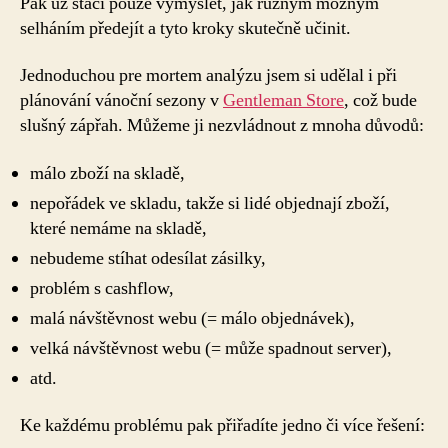
Pak už stačí pouze vymyslet, jak různým možným
selháním předejít a tyto kroky skutečně učinit.
Jednoduchou pre mortem analýzu jsem si udělal i při
plánování vánoční sezony v
Gentleman Store
, což bude
slušný zápřah. Můžeme ji nezvládnout z mnoha důvodů:
málo zboží na skladě,
nepořádek ve skladu, takže si lidé objednají zboží,
které nemáme na skladě,
nebudeme stíhat odesílat zásilky,
problém s cashflow,
malá návštěvnost webu (= málo objednávek),
velká návštěvnost webu (= může spadnout server),
atd.
Ke každému problému pak přiřadíte jedno či více řešení: