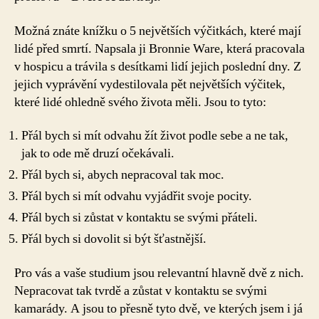
Možná znáte knížku o 5 největších výčitkách, které mají
lidé před smrtí. Napsala ji Bronnie Ware, která pracovala
v hospicu a trávila s desítkami lidí jejich poslední dny. Z
jejich vyprávění vydestilovala pět největších výčitek,
které lidé ohledně svého života měli. Jsou to tyto:
Přál bych si mít odvahu žít život podle sebe a ne tak,
jak to ode mě druzí očekávali.
Přál bych si, abych nepracoval tak moc.
Přál bych si mít odvahu vyjádřit svoje pocity.
Přál bych si zůstat v kontaktu se svými přáteli.
Přál bych si dovolit si být šťastnější.
Pro vás a vaše studium jsou relevantní hlavně dvě z nich.
Nepracovat tak tvrdě a zůstat v kontaktu se svými
kamarády. A jsou to přesně tyto dvě, ve kterých jsem i já