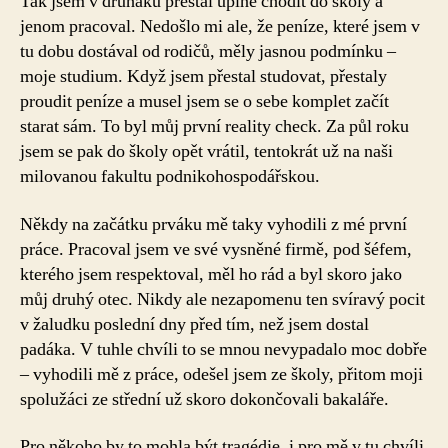
Tak jsem v druháku přestal úplně chodit do školy a
jenom pracoval. Nedošlo mi ale, že peníze, které jsem v
tu dobu dostával od rodičů, měly jasnou podmínku –
moje studium. Když jsem přestal studovat, přestaly
proudit peníze a musel jsem se o sebe komplet začít
starat sám. To byl můj první reality check. Za půl roku
jsem se pak do školy opět vrátil, tentokrát už na naši
milovanou fakultu podnikohospodářskou.
Někdy na začátku prváku mě taky vyhodili z mé první
práce. Pracoval jsem ve své vysněné firmě, pod šéfem,
kterého jsem respektoval, měl ho rád a byl skoro jako
můj druhý otec. Nikdy ale nezapomenu ten svíravý pocit
v žaludku poslední dny před tím, než jsem dostal
padáka. V tuhle chvíli to se mnou nevypadalo moc dobře
– vyhodili mě z práce, odešel jsem ze školy, přitom moji
spolužáci ze střední už skoro dokončovali bakaláře.
Pro někoho by to mohla být tragédie, i pro mě v tu chvíli