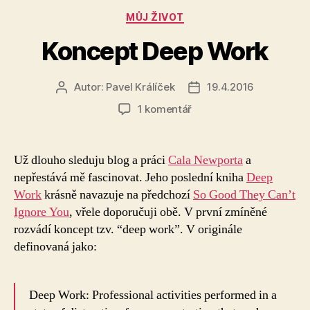
Rubriky
MŮJ ŽIVOT
Koncept Deep Work
Autor:
Pavel Králíček
19.4.2016
Autor
Datum
příspěvku
příspěvku
u
1 komentář
textu
s
názvem
Už dlouho sleduju blog a práci
Cala Newporta
a
Koncept
nepřestává mě fascinovat. Jeho poslední kniha
Deep
Deep
Work
krásně navazuje na předchozí
So Good They Can’t
Work
Ignore You
, vřele doporučuji obě. V první zmíněné
rozvádí koncept tzv. “deep work”. V originále
definovaná jako:
Deep Work: Professional activities performed in a