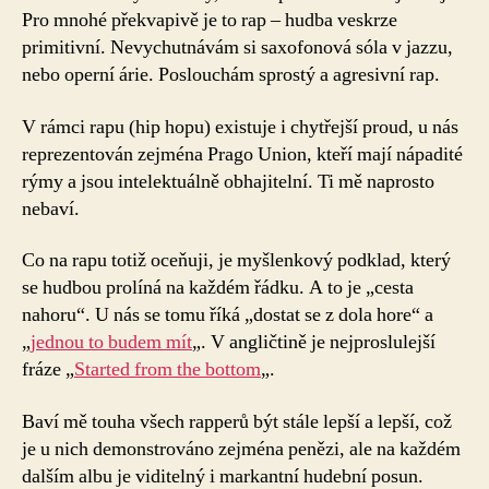
Pro mnohé překvapivě je to rap – hudba veskrze
primitivní. Nevychutnávám si saxofonová sóla v jazzu,
nebo operní árie. Poslouchám sprostý a agresivní rap.
V rámci rapu (hip hopu) existuje i chytřejší proud, u nás
reprezentován zejména Prago Union, kteří mají nápadité
rýmy a jsou intelektuálně obhajitelní. Ti mě naprosto
nebaví.
Co na rapu totiž oceňuji, je myšlenkový podklad, který
se hudbou prolíná na každém řádku. A to je „cesta
nahoru“. U nás se tomu říká „dostat se z dola hore“ a
„
jednou to budem mít
„. V angličtině je nejproslulejší
fráze „
Started from the bottom
„.
Baví mě touha všech rapperů být stále lepší a lepší, což
je u nich demonstrováno zejména penězi, ale na každém
dalším albu je viditelný i markantní hudební posun.