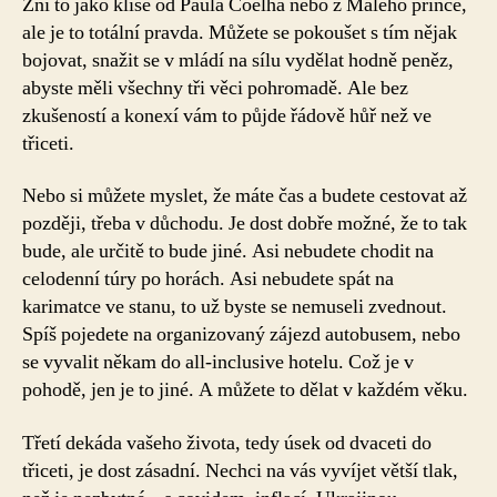
Zní to jako klišé od Paula Coelha nebo z Malého prince,
ale je to totální pravda. Můžete se pokoušet s tím nějak
bojovat, snažit se v mládí na sílu vydělat hodně peněz,
abyste měli všechny tři věci pohromadě. Ale bez
zkušeností a konexí vám to půjde řádově hůř než ve
třiceti.
Nebo si můžete myslet, že máte čas a budete cestovat až
později, třeba v důchodu. Je dost dobře možné, že to tak
bude, ale určitě to bude jiné. Asi nebudete chodit na
celodenní túry po horách. Asi nebudete spát na
karimatce ve stanu, to už byste se nemuseli zvednout.
Spíš pojedete na organizovaný zájezd autobusem, nebo
se vyvalit někam do all-inclusive hotelu. Což je v
pohodě, jen je to jiné. A můžete to dělat v každém věku.
Třetí dekáda vašeho života, tedy úsek od dvaceti do
třiceti, je dost zásadní. Nechci na vás vyvíjet větší tlak,