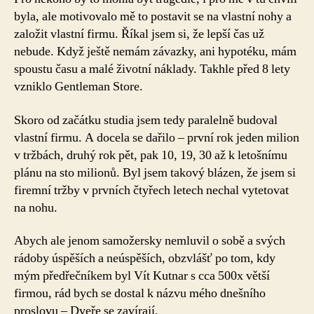
byla, ale motivovalo mě to postavit se na vlastní nohy a
založit vlastní firmu. Říkal jsem si, že lepší čas už
nebude. Když ještě nemám závazky, ani hypotéku, mám
spoustu času a malé životní náklady. Takhle před 8 lety
vzniklo Gentleman Store.
Skoro od začátku studia jsem tedy paralelně budoval
vlastní firmu. A docela se dařilo – první rok jeden milion
v tržbách, druhý rok pět, pak 10, 19, 30 až k letošnímu
plánu na sto milionů. Byl jsem takový blázen, že jsem si
firemní tržby v prvních čtyřech letech nechal vytetovat
na nohu.
Abych ale jenom samožersky nemluvil o sobě a svých
rádoby úspěších a neúspěších, obzvlášť po tom, kdy
mým předřečníkem byl Vít Kutnar s cca 500x větší
firmou, rád bych se dostal k názvu mého dnešního
proslovu – Dveře se zavírají.