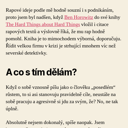
Rapové ideje podle mě hodně souzní i s podnikáním,
proto jsem byl nadšen, když
Ben Horowitz
do své knihy
The Hard Things about Hard Things
vložil i citace
rapových textů a výslovně říká, že mu rap hodně
pomohl. Kniha je to mimochodem výborná, doporučuju.
Řídit velkou firmu v krizi je strhující mnohem víc než
severské detektivky.
A co s tím dělám?
Když o sobě vznosně píšu jako o člověku „posedlém“
růstem, to si asi stanovuju pravidelně cíle, neustále na
sobě pracuju a agresivně si jdu za svým, že? No, ne tak
úplně.
Absolutně nejsem dokonalý, spíše naopak. Jsem