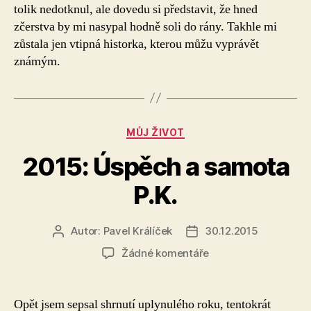
tolik nedotknul, ale dovedu si představit, že hned
zčerstva by mi nasypal hodně soli do rány. Takhle mi
zůstala jen vtipná historka, kterou můžu vyprávět
známým.
Rubriky
MŮJ ŽIVOT
2015: Úspěch a samota
P.K.
Autor:
Pavel Králíček
30.12.2015
Autor
Datum
příspěvku
příspěvku
u
Žádné komentáře
textu
s
názvem
Opět jsem sepsal shrnutí uplynulého roku, tentokrát