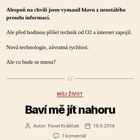
Alespoň na chvíli jsem vymanil hlavu z neustálého
proudu informací.
Ale před hodinou přišel technik od O2 a internet zapojil.
Nová technologie, závratná rychlost.
Ale co bude se mnou?
Rubriky
MŮJ ŽIVOT
Baví mě jít nahoru
Autor:
Pavel Králíček
19.6.2014
Autor
Datum
příspěvku
příspěvku
u
1 komentář