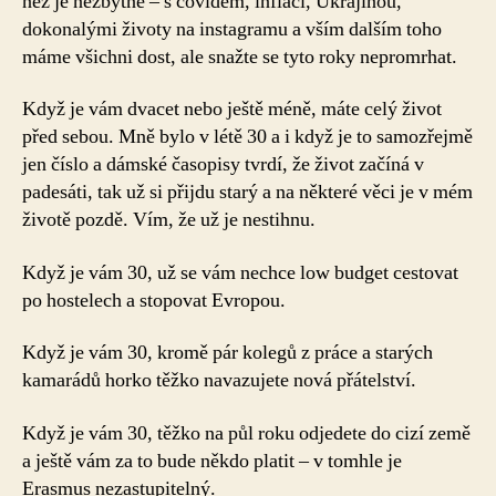
než je nezbytné – s covidem, inflací, Ukrajinou,
dokonalými životy na instagramu a vším dalším toho
máme všichni dost, ale snažte se tyto roky nepromrhat.
Když je vám dvacet nebo ještě méně, máte celý život
před sebou. Mně bylo v létě 30 a i když je to samozřejmě
jen číslo a dámské časopisy tvrdí, že život začíná v
padesáti, tak už si přijdu starý a na některé věci je v mém
životě pozdě. Vím, že už je nestihnu.
Když je vám 30, už se vám nechce low budget cestovat
po hostelech a stopovat Evropou.
Když je vám 30, kromě pár kolegů z práce a starých
kamarádů horko těžko navazujete nová přátelství.
Když je vám 30, těžko na půl roku odjedete do cizí země
a ještě vám za to bude někdo platit – v tomhle je
Erasmus nezastupitelný.