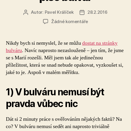
Autor:
Pavel Králíček
28.2.2016
Autor
Datum
příspěvku
příspěvku
u
Žádné komentáře
textu
s
názvem
Nikdy bych si nemyslel, že se můžu
dostat na stránky
Jaké
bulváru
. Navíc naprosto nezaslouženě – jen tím, že jsme
to
se s Marií rozešli. Měl jsem tak ale jedinečnou
je,
příležitost, která se snad nebude opakovat, vyzkoušet si,
když
jaké to je. Aspoň v malém měřítku.
o
vás
píše
1) V bulváru nemusí být
bulvár
pravda vůbec nic
Dát si 2 minuty práce s ověřováním nějakých faktů? Na
co? V bulváru nemusí sedět ani naprosto triviálně