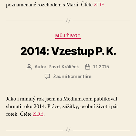
2015:
poznamenané rozchodem s Marií. Čtěte
ZDE
.
Úspěch
a
samota
P.K.
Rubriky
MŮJ ŽIVOT
2014: Vzestup P. K.
Autor:
Pavel Králíček
1.1.2015
Autor
Datum
příspěvku
příspěvku
u
Žádné komentáře
textu
s
názvem
Jako i minulý rok jsem na Medium.com publikoval
2014:
shrnutí roku 2014. Práce, zážitky, osobní život i pár
Vzestup
fotek. Čtěte
ZDE
.
P.
K.