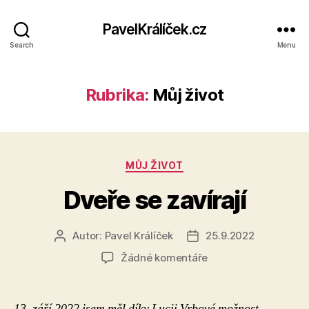
PavelKrálíček.cz
Search
Menu
Rubrika:
Můj život
Rubriky
MŮJ ŽIVOT
Dveře se zavírají
Autor:
Pavel Králíček
25.9.2022
Autor
Datum
příspěvku
příspěvku
u
Žádné komentáře
textu
s
názvem
13. září 2022 jsem měl díky Lucii Vrbové možnost