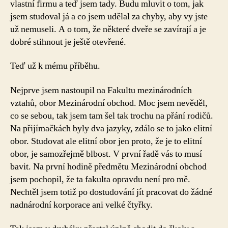
vlastní firmu a teď jsem tady. Budu mluvit o tom, jak
jsem studoval já a co jsem udělal za chyby, aby vy jste
už nemuseli. A o tom, že některé dveře se zavírají a je
dobré stihnout je ještě otevřené.
Teď už k mému příběhu.
Nejprve jsem nastoupil na Fakultu mezinárodních
vztahů, obor Mezinárodní obchod. Moc jsem nevěděl,
co se sebou, tak jsem tam šel tak trochu na přání rodičů.
Na přijímačkách byly dva jazyky, zdálo se to jako elitní
obor. Studovat ale elitní obor jen proto, že je to elitní
obor, je samozřejmě blbost. V první řadě vás to musí
bavit. Na první hodině předmětu Mezinárodní obchod
jsem pochopil, že ta fakulta opravdu není pro mě.
Nechtěl jsem totiž po dostudování jít pracovat do žádné
nadnárodní korporace ani velké čtyřky.