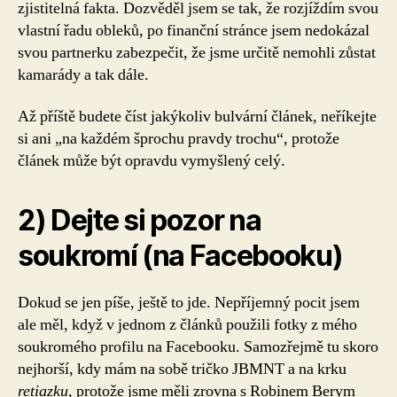
zjistitelná fakta. Dozvěděl jsem se tak, že rozjíždím svou
vlastní řadu obleků, po finanční stránce jsem nedokázal
svou partnerku zabezpečit, že jsme určitě nemohli zůstat
kamarády a tak dále.
Až příště budete číst jakýkoliv bulvární článek, neříkejte
si ani „na každém šprochu pravdy trochu“, protože
článek může být opravdu vymyšlený celý.
2) Dejte si pozor na
soukromí (na Facebooku)
Dokud se jen píše, ještě to jde. Nepříjemný pocit jsem
ale měl, když v jednom z článků použili fotky z mého
soukromého profilu na Facebooku. Samozřejmě tu skoro
nejhorší, kdy mám na sobě tričko JBMNT a na krku
retiazku,
protože jsme měli zrovna s Robinem Berym