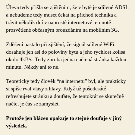
Úleva tedy přišla se zjištěním, že v bytě je sdílené ADSL
a nebudeme tedy muset čekat na příchod technika a
trávit několik dní v naprosté internetové temnotě
prosvětlené občasným brouzdáním na mobilním 3G.
Zděšení nastalo při zjištění, že signál sdílené WiFi
dosahuje jen asi do poloviny bytu a jeho rychlost kolísá
okolo 4kB/s. Tedy zhruba jedna načtená stránka každou
minutu. Někdy ani to ne.
Teoreticky tedy člověk “na internetu” byl, ale prakticky
si spíše rval vlasy z hlavy. Když už pošedesáté
refreshujete stránku a doufáte, že tentokrát se skutečně
načte, je čas se zamyslet.
Protože jen blázen opakuje to stejné doufaje v jiný
výsledek.