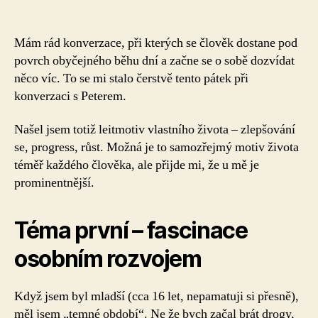
textu
s
názvem
Mám rád konverzace, při kterých se člověk dostane pod
Baví
povrch obyčejného běhu dní a začne se o sobě dozvídat
mě
něco víc. To se mi stalo čerstvě tento pátek při
jít
konverzaci s Peterem.
nahoru
Našel jsem totiž leitmotiv vlastního života – zlepšování
se, progress, růst. Možná je to samozřejmý motiv života
téměř každého člověka, ale přijde mi, že u mě je
prominentnější.
Téma první – fascinace
osobním rozvojem
Když jsem byl mladší (cca 16 let, nepamatuji si přesně),
měl jsem „temné období“. Ne že bych začal brát drogy,