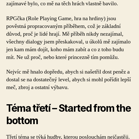
zajímavé bylo, co mě na těch hrách vlastně bavilo.
RPGčka (Role Playing Game, hra na hrdiny) jsou
pověstná propracovaným příběhem, což je základní
důvod, proč je lidé hrají. Mě příběh nikdy nezajímal,
všechny dialogy jsem přeskakoval, u úkolů mě zajímalo
jen kam mám dojít, koho mám zabít a co z toho budu
mít. Ne už proč, nebo které princezně tím pomůžu.
Nejvíc mě hnalo dopředu, abych si našetřil dost peněz a
dostal se na dostatečný level, abych si mohl pořídit lepší
meč, zbroj a ostatní výbavu.
Téma třetí – Started from the
bottom
Třetí téma se týká hudby, kterou poslouchám nejčastěji.