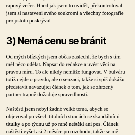
rapový večer. Hned jak jsem to uviděl, překontroloval
jsem si nastavení svého soukromí a všechny fotografie
pro jistotu poskrýval.
3) Nemá cenu se bránit
Od mých blízkých jsem občas zaslechl, že bych s tím
měl něco udělat. Napsat do redakce a uvést věci na
pravou míru. To ale nikdy nemůže fungovat. V bulváru
totiž nejde o pravdu, ale o senzaci, takže si spíš dokážu
představit navazující článek o tom, jak se zhrzený
partner trapně dožaduje spravedlnosti.
Naštěstí jsem nebyl žádné velké téma, abych se
objevoval po všech titulních stranách se skandálními
titulky a po týdnu už po mně neštěkl ani pes. Článek
naštěstí vyšel asi 2 měsíce po rozchodu, takže se mě