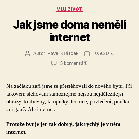
Rubriky
MŮJ ŽIVOT
Jak jsme doma neměli
internet
Autor:
Pavel Králíček
10.9.2014
Autor
Datum
příspěvku
příspěvku
u
5 komentářů
textu
s
názvem
Na začátku září jsme se přestěhovali do nového bytu. Při
Jak
takovém stěhování samozřejmě nejsou nejdůležitější
jsme
obrazy, knihovny, lampičky, lednice, povlečení, pračka
doma
ani gauč. Ale internet.
neměli
internet
Protože byt je jen tak dobrý, jak rychlý je v něm
internet.