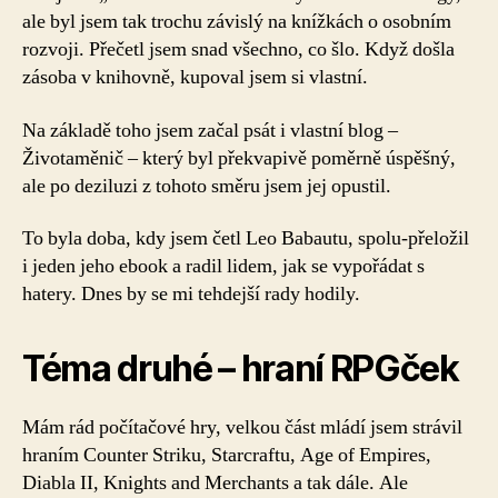
ale byl jsem tak trochu závislý na knížkách o osobním
rozvoji. Přečetl jsem snad všechno, co šlo. Když došla
zásoba v knihovně, kupoval jsem si vlastní.
Na základě toho jsem začal psát i vlastní blog –
Životaměnič – který byl překvapivě poměrně úspěšný,
ale po deziluzi z tohoto směru jsem jej opustil.
To byla doba, kdy jsem četl Leo Babautu, spolu-přeložil
i jeden jeho ebook a radil lidem, jak se vypořádat s
hatery. Dnes by se mi tehdejší rady hodily.
Téma druhé – hraní RPGček
Mám rád počítačové hry, velkou část mládí jsem strávil
hraním Counter Striku, Starcraftu, Age of Empires,
Diabla II, Knights and Merchants a tak dále. Ale