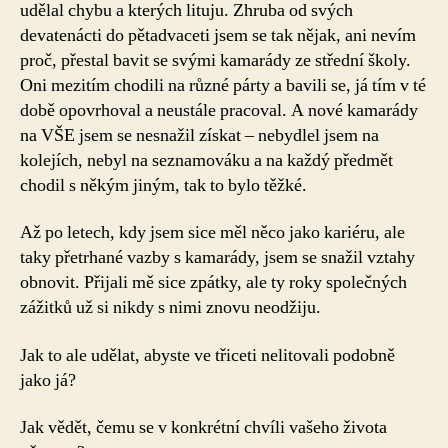
udělal chybu a kterých lituju. Zhruba od svých
devatenácti do pětadvaceti jsem se tak nějak, ani nevím
proč, přestal bavit se svými kamarády ze střední školy.
Oni mezitím chodili na různé párty a bavili se, já tím v té
době opovrhoval a neustále pracoval. A nové kamarády
na VŠE jsem se nesnažil získat – nebydlel jsem na
kolejích, nebyl na seznamováku a na každý předmět
chodil s někým jiným, tak to bylo těžké.
Až po letech, kdy jsem sice měl něco jako kariéru, ale
taky přetrhané vazby s kamarády, jsem se snažil vztahy
obnovit. Přijali mě sice zpátky, ale ty roky společných
zážitků už si nikdy s nimi znovu neodžiju.
Jak to ale udělat, abyste ve třiceti nelitovali podobně
jako já?
Jak vědět, čemu se v konkrétní chvíli vašeho života