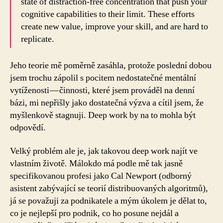
state of distraction-free concentration that push your
cognitive capabilities to their limit. These efforts
create new value, improve your skill, and are hard to
replicate.
Jeho teorie mě poměrně zasáhla, protože poslední dobou
jsem trochu zápolil s pocitem nedostatečné mentální
vytíženosti — činnosti, které jsem prováděl na denní
bázi, mi nepřišly jako dostatečná výzva a cítil jsem, že
myšlenkově stagnuji. Deep work by na to mohla být
odpovědí.
Velký problém ale je, jak takovou deep work najít ve
vlastním životě. Málokdo má podle mě tak jasně
specifikovanou profesi jako Cal Newport (odborný
asistent zabývající se teorií distribuovaných algoritmů),
já se považuji za podnikatele a mým úkolem je dělat to,
co je nejlepší pro podnik, co ho posune nejdál a