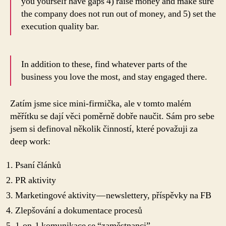
you yourself have gaps 4) raise money and make sure
the company does not run out of money, and 5) set the
execution quality bar.
In addition to these, find whatever parts of the
business you love the most, and stay engaged there.
Zatím jsme sice mini-firmička, ale v tomto malém
měřítku se dají věci poměrně dobře naučit. Sám pro sebe
jsem si definoval několik činností, které považuji za
deep work:
Psaní článků
PR aktivity
Marketingové aktivity — newslettery, příspěvky na FB
Zlepšování a dokumentace procesů
1-on-1 komunikace se “zaměstnanci”