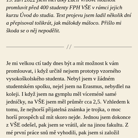
Dveře
promluvit před 400 studenty FPH VŠE v rámci jejich
se
kurzu Úvod do studia. Text projevu jsem ladil několik dní
zavírají
a přepisoval tolikrát, jak málokdy máloco. Přišlo mi
škoda se o něj nepodělit.
Je mi velkou ctí tady dnes být a mít možnost k vám
promlouvat, i když určitě nejsem prototyp vzorného
vysokoškolského studenta. Nebyl jsem v žádném
studentském spolku, nejel jsem na Erasmus, nebydlel na
koleji. I když jsem na gymplu měl víceméně samé
jedničky, na VŠE jsem měl průměr cca 2,5. Vzhledem k
tomu, že nejhorší přijatelná známka je trojka, o moc
horší prospěch už mít skoro nejde. Jednou jsem dokonce
z VŠE odešel, pak jsem se vrátil, ale na jinou fakultu. Z
mé první práce snů mě vyhodili, pak jsem si založil