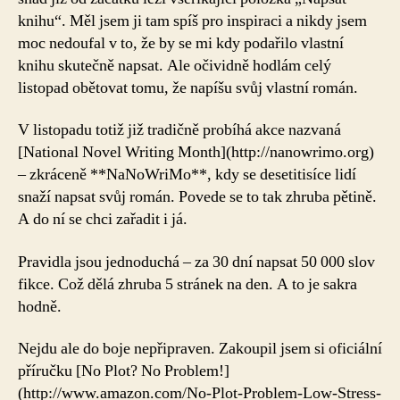
Tentokrát
knihu“. Měl jsem ji tam spíš pro inspiraci a nikdy jsem
s
moc nedoufal v to, že by se mi kdy podařilo vlastní
mojí
knihu skutečně napsat. Ale očividně hodlám celý
účastí!
listopad obětovat tomu, že napíšu svůj vlastní román.
V listopadu totiž již tradičně probíhá akce nazvaná
[National Novel Writing Month](http://nanowrimo.org)
– zkráceně **NaNoWriMo**, kdy se desetitisíce lidí
snaží napsat svůj román. Povede se to tak zhruba pětině.
A do ní se chci zařadit i já.
Pravidla jsou jednoduchá – za 30 dní napsat 50 000 slov
fikce. Což dělá zhruba 5 stránek na den. A to je sakra
hodně.
Nejdu ale do boje nepřipraven. Zakoupil jsem si oficiální
příručku [No Plot? No Problem!]
(http://www.amazon.com/No-Plot-Problem-Low-Stress-