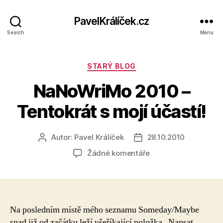
PavelKrálíček.cz
Search
Menu
Rubriky
STARÝ BLOG
NaNoWriMo 2010 –
Tentokrát s mojí účastí!
Autor:
Pavel Králíček
28.10.2010
Autor
Datum
příspěvku
příspěvku
u
Žádné komentáře
textu
s
názvem
NaNoWriMo
2010
Na posledním místě mého seznamu Someday/Maybe
–
snad již od začátku leží všeříkající položka „Napsat