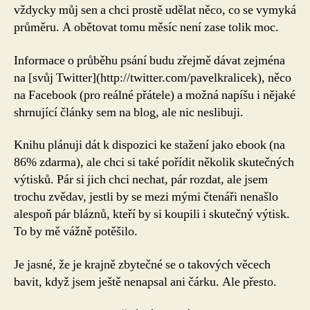
vždycky můj sen a chci prostě udělat něco, co se vymyká
průměru. A obětovat tomu měsíc není zase tolik moc.
Informace o průběhu psání budu zřejmě dávat zejména
na [svůj Twitter](http://twitter.com/pavelkralicek), něco
na Facebook (pro reálné přátele) a možná napíšu i nějaké
shrnující články sem na blog, ale nic neslibuji.
Knihu plánuji dát k dispozici ke stažení jako ebook (na
86% zdarma), ale chci si také pořídit několik skutečných
výtisků. Pár si jich chci nechat, pár rozdat, ale jsem
trochu zvědav, jestli by se mezi mými čtenáři nenašlo
alespoň pár bláznů, kteří by si koupili i skutečný výtisk.
To by mě vážně potěšilo.
Je jasné, že je krajně zbytečné se o takových věcech
bavit, když jsem ještě nenapsal ani čárku. Ale přesto.