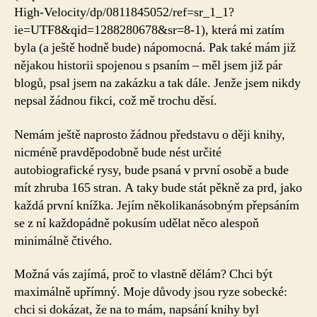
High-Velocity/dp/0811845052/ref=sr_1_1?
ie=UTF8&qid=1288280678&sr=8-1), která mi zatím
byla (a ještě hodně bude) nápomocná. Pak také mám již
nějakou historii spojenou s psaním – měl jsem již pár
blogů, psal jsem na zakázku a tak dále. Jenže jsem nikdy
nepsal žádnou fikci, což mě trochu děsí.
Nemám ještě naprosto žádnou představu o ději knihy,
nicméně pravděpodobně bude nést určité
autobiografické rysy, bude psaná v první osobě a bude
mít zhruba 165 stran. A taky bude stát pěkně za prd, jako
každá první knížka. Jejím několikanásobným přepsáním
se z ní každopádně pokusím udělat něco alespoň
minimálně čtivého.
Možná vás zajímá, proč to vlastně dělám? Chci být
maximálně upřímný. Moje důvody jsou ryze sobecké:
chci si dokázat, že na to mám, napsání knihy byl