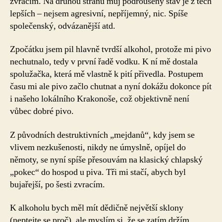
zvracím. Na druhou stranu můj podroušený stav je z těch
lepších – nejsem agresivní, nepříjemný, nic. Spíše
společenský, odvázanější atd.
Zpočátku jsem pil hlavně tvrdší alkohol, protože mi pivo
nechutnalo, tedy v první řadě vodku. K ní mě dostala
spolužačka, která mě vlastně k pití přivedla. Postupem
času mi ale pivo začlo chutnat a nyní dokážu dokonce pít
i našeho lokálního Krakonoše, což objektivně není
vůbec dobré pivo.
Z původních destruktivních „mejdanů“, kdy jsem se
vlivem nezkušenosti, nikdy ne úmyslně, opíjel do
němoty, se nyní spíše přesouvám na klasický chlapský
„pokec“ do hospod u piva. Tři mi stačí, abych byl
bujařejší, po šesti zvracím.
K alkoholu bych měl mít dědičně největší sklony
(neptejte se proč), ale myslím si, že se zatím držím