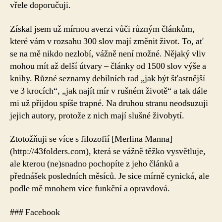
vřele doporučuji.
Získal jsem už mírnou averzi vůči různým článkům,
které vám v rozsahu 300 slov mají změnit život. To, ať
se na mě nikdo nezlobí, vážně není možné. Nějaký vliv
mohou mít až delší útvary – články od 1500 slov výše a
knihy. Různé seznamy debilních rad „jak být šťastnější
ve 3 krocích“, „jak najít mír v rušném životě“ a tak dále
mi už přijdou spíše trapné. Na druhou stranu neodsuzuji
jejich autory, protože z nich mají slušné živobytí.
Ztotožňuji se více s filozofií [Merlina Manna]
(http://43folders.com), která se vážně těžko vysvětluje,
ale kterou (ne)snadno pochopíte z jeho článků a
přednášek posledních měsíců. Je sice mírně cynická, ale
podle mě mnohem více funkční a opravdová.
### Facebook