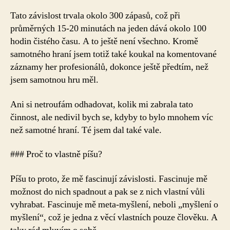
Tato závislost trvala okolo 300 zápasů, což při
průměrných 15-20 minutách na jeden dává okolo 100
hodin čistého času. A to ještě není všechno. Kromě
samotného hraní jsem totiž také koukal na komentované
záznamy her profesionálů, dokonce ještě předtím, než
jsem samotnou hru měl.
Ani si netroufám odhadovat, kolik mi zabrala tato
činnost, ale nedivil bych se, kdyby to bylo mnohem víc
než samotné hraní. Té jsem dal také vale.
### Proč to vlastně píšu?
Píšu to proto, že mě fascinují závislosti. Fascinuje mě
možnost do nich spadnout a pak se z nich vlastní vůli
vyhrabat. Fascinuje mě meta-myšlení, neboli „myšlení o
myšlení“, což je jedna z věcí vlastních pouze člověku. A