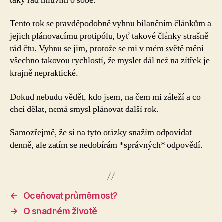
taky rád mluvím o sobě.
Tento rok se pravděpodobně vyhnu bilančním článkům a
jejich plánovacímu protipólu, byť takové články strašně
rád čtu. Vyhnu se jim, protože se mi v mém světě mění
všechno takovou rychlostí, že myslet dál než na zítřek je
krajně nepraktické.
Dokud nebudu vědět, kdo jsem, na čem mi záleží a co
chci dělat, nemá smysl plánovat další rok.
Samozřejmě, že si na tyto otázky snažím odpovídat
denně, ale zatím se nedobírám *správných* odpovědí.
←
Oceňovat průměrnost?
→
O snadném životě