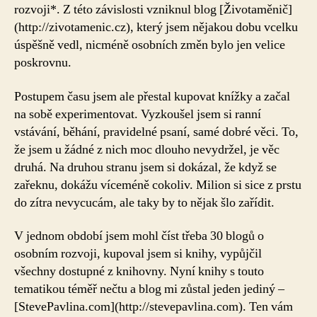
rozvoji*. Z této závislosti vzniknul blog [Životaměnič]
(http://zivotamenic.cz), který jsem nějakou dobu vcelku
úspěšně vedl, nicméně osobních změn bylo jen velice
poskrovnu.
Postupem času jsem ale přestal kupovat knížky a začal
na sobě experimentovat. Vyzkoušel jsem si ranní
vstávání, běhání, pravidelné psaní, samé dobré věci. To,
že jsem u žádné z nich moc dlouho nevydržel, je věc
druhá. Na druhou stranu jsem si dokázal, že když se
zařeknu, dokážu víceméně cokoliv. Milion si sice z prstu
do zítra nevycucám, ale taky by to nějak šlo zařídit.
V jednom období jsem mohl číst třeba 30 blogů o
osobním rozvoji, kupoval jsem si knihy, vypůjčil
všechny dostupné z knihovny. Nyní knihy s touto
tematikou téměř nečtu a blog mi zůstal jeden jediný –
[StevePavlina.com](http://stevepavlina.com). Ten vám