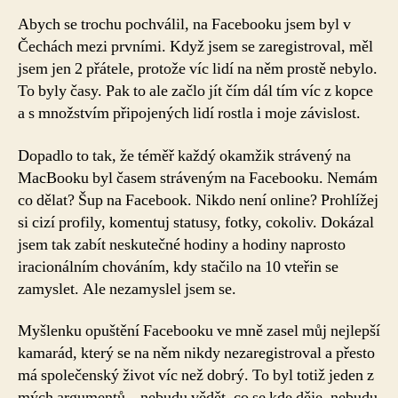
Abych se trochu pochválil, na Facebooku jsem byl v
Čechách mezi prvními. Když jsem se zaregistroval, měl
jsem jen 2 přátele, protože víc lidí na něm prostě nebylo.
To byly časy. Pak to ale začlo jít čím dál tím víc z kopce
a s množstvím připojených lidí rostla i moje závislost.
Dopadlo to tak, že téměř každý okamžik strávený na
MacBooku byl časem stráveným na Facebooku. Nemám
co dělat? Šup na Facebook. Nikdo není online? Prohlížej
si cizí profily, komentuj statusy, fotky, cokoliv. Dokázal
jsem tak zabít neskutečné hodiny a hodiny naprosto
iracionálním chováním, kdy stačilo na 10 vteřin se
zamyslet. Ale nezamyslel jsem se.
Myšlenku opuštění Facebooku ve mně zasel můj nejlepší
kamarád, který se na něm nikdy nezaregistroval a přesto
má společenský život víc než dobrý. To byl totiž jeden z
mých argumentů – nebudu vědět, co se kde děje, nebudu