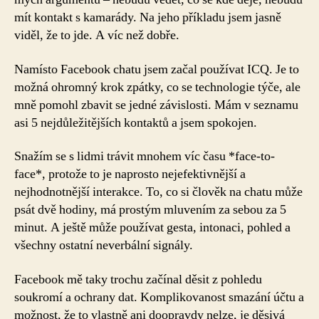
mít kontakt s kamarády. Na jeho příkladu jsem jasně
viděl, že to jde. A víc než dobře.
Namísto Facebook chatu jsem začal používat ICQ. Je to
možná ohromný krok zpátky, co se technologie týče, ale
mně pomohl zbavit se jedné závislosti. Mám v seznamu
asi 5 nejdůležitějších kontaktů a jsem spokojen.
Snažím se s lidmi trávit mnohem víc času *face-to-
face*, protože to je naprosto nejefektivnější a
nejhodnotnější interakce. To, co si člověk na chatu může
psát dvě hodiny, má prostým mluvením za sebou za 5
minut. A ještě může používat gesta, intonaci, pohled a
všechny ostatní neverbální signály.
Facebook mě taky trochu začínal děsit z pohledu
soukromí a ochrany dat. Komplikovanost smazání účtu a
možnost, že to vlastně ani doopravdy nelze, je děsivá