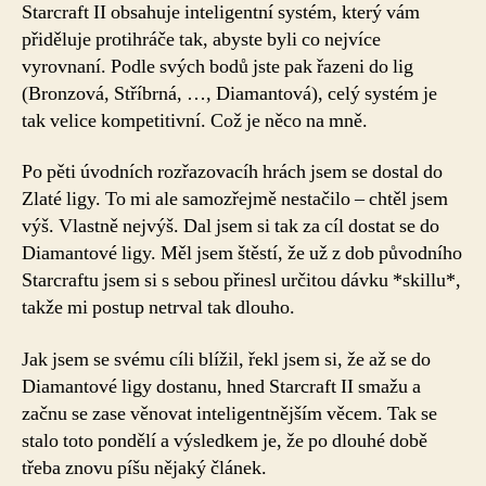
Starcraft II obsahuje inteligentní systém, který vám
přiděluje protihráče tak, abyste byli co nejvíce
vyrovnaní. Podle svých bodů jste pak řazeni do lig
(Bronzová, Stříbrná, …, Diamantová), celý systém je
tak velice kompetitivní. Což je něco na mně.
Po pěti úvodních rozřazovacíh hrách jsem se dostal do
Zlaté ligy. To mi ale samozřejmě nestačilo – chtěl jsem
výš. Vlastně nejvýš. Dal jsem si tak za cíl dostat se do
Diamantové ligy. Měl jsem štěstí, že už z dob původního
Starcraftu jsem si s sebou přinesl určitou dávku *skillu*,
takže mi postup netrval tak dlouho.
Jak jsem se svému cíli blížil, řekl jsem si, že až se do
Diamantové ligy dostanu, hned Starcraft II smažu a
začnu se zase věnovat inteligentnějším věcem. Tak se
stalo toto pondělí a výsledkem je, že po dlouhé době
třeba znovu píšu nějaký článek.