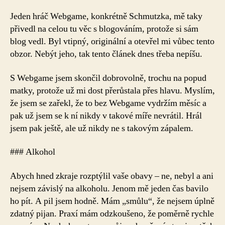
Jeden hráč Webgame, konkrétně Schmutzka, mě taky
přivedl na celou tu věc s blogováním, protože si sám
blog vedl. Byl vtipný, originální a otevřel mi vůbec tento
obzor. Nebýt jeho, tak tento článek dnes třeba nepíšu.
S Webgame jsem skončil dobrovolně, trochu na popud
matky, protože už mi dost přerůstala přes hlavu. Myslím,
že jsem se zařekl, že to bez Webgame vydržím měsíc a
pak už jsem se k ní nikdy v takové míře nevrátil. Hrál
jsem pak ještě, ale už nikdy ne s takovým zápalem.
### Alkohol
Abych hned zkraje rozptýlil vaše obavy – ne, nebyl a ani
nejsem závislý na alkoholu. Jenom mě jeden čas bavilo
ho pít. A pil jsem hodně. Mám „smůlu“, že nejsem úplně
zdatný pijan. Praxí mám odzkoušeno, že poměrně rychle