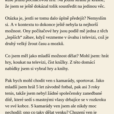
že jsem se ještě dokázal tolik soustředit na jedinou věc.
Otázka je, jestli se tomu dalo úplně předejít? Nemyslím
si. A v kontextu to dokonce ještě nebyla ta nejhorší
možnost. Ony počítačové hry jsou podlě mě jedna z těch
„lepších“ zábav, když vezmeme v úvahu i televizi, což je
druhý velký žrout času a mozků.
Co jsem měl jako mladší možnost dělat? Mohl jsem: hrát
hry, koukat na televizi, číst knížky. Z této domácí
nabídky jsem si vybral hry a knihy.
Pak bych mohl chodit ven s kamarády, sportovat. Jako
mladší jsem hrál 5 let závodně fotbal, pak asi 3 roky
tenis, takže jsem nebyl žádné společensky zanedbané
dítě, které sedí s mastnými vlasy drbajíce se v rozkroku
ve své kobce. S kamarády ven jsem ale nikdy moc
nechodil: ono co taky dělat venku? Chození ven je