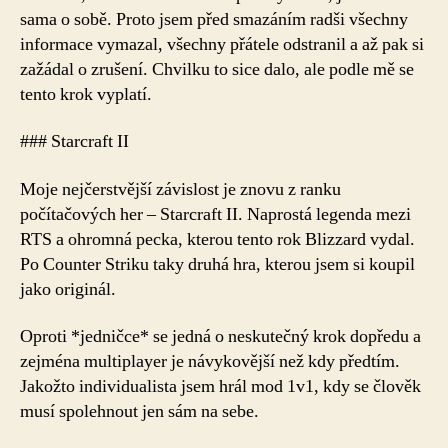
sama o sobě. Proto jsem před smazáním radši všechny
informace vymazal, všechny přátele odstranil a až pak si
zažádal o zrušení. Chvilku to sice dalo, ale podle mě se
tento krok vyplatí.
### Starcraft II
Moje nejčerstvější závislost je znovu z ranku
počítačových her – Starcraft II. Naprostá legenda mezi
RTS a ohromná pecka, kterou tento rok Blizzard vydal.
Po Counter Striku taky druhá hra, kterou jsem si koupil
jako originál.
Oproti *jedničce* se jedná o neskutečný krok dopředu a
zejména multiplayer je návykovější než kdy předtím.
Jakožto individualista jsem hrál mod 1v1, kdy se člověk
musí spolehnout jen sám na sebe.