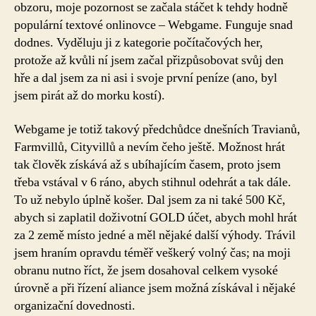
obzoru, moje pozornost se začala stáčet k tehdy hodně
populární textové onlinovce – Webgame. Funguje snad
dodnes. Vyděluju ji z kategorie počítačových her,
protože až kvůli ní jsem začal přizpůsobovat svůj den
hře a dal jsem za ni asi i svoje první peníze (ano, byl
jsem pirát až do morku kostí).
Webgame je totiž takový předchůdce dnešních Travianů,
Farmvillů, Cityvillů a nevím čeho ještě. Možnost hrát
tak člověk získává až s ubíhajícím časem, proto jsem
třeba vstával v 6 ráno, abych stihnul odehrát a tak dále.
To už nebylo úplně košer. Dal jsem za ni také 500 Kč,
abych si zaplatil doživotní GOLD účet, abych mohl hrát
za 2 země místo jedné a měl nějaké další výhody. Trávil
jsem hraním opravdu téměř veškerý volný čas; na moji
obranu nutno říct, že jsem dosahoval celkem vysoké
úrovně a při řízení aliance jsem možná získával i nějaké
organizační dovednosti.