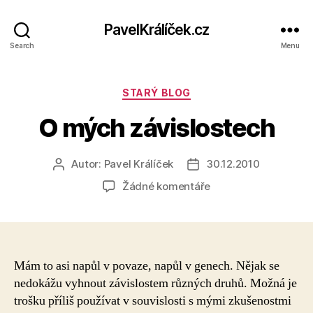
PavelKrálíček.cz
Search
Menu
Rubriky
STARÝ BLOG
O mých závislostech
Autor:
Pavel Králíček
30.12.2010
Autor
Datum
příspěvku
příspěvku
u
Žádné komentáře
textu
s
názvem
O
mých
Mám to asi napůl v povaze, napůl v genech. Nějak se
závislostech
nedokážu vyhnout závislostem různých druhů. Možná je
trošku příliš používat v souvislosti s mými zkušenostmi