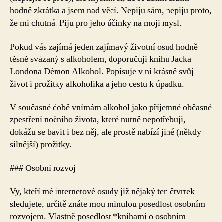
hodně zkrátka a jsem nad věcí. Nepiju sám, nepiju proto,
že mi chutná. Piju pro jeho účinky na moji mysl.
Pokud vás zajímá jeden zajímavý životní osud hodně
těsně svázaný s alkoholem, doporučuji knihu Jacka
Londona Démon Alkohol. Popisuje v ní krásně svůj
život i prožitky alkoholika a jeho cestu k úpadku.
V současné době vnímám alkohol jako příjemné občasné
zpestření nočního života, které nutně nepotřebuji,
dokážu se bavit i bez něj, ale prostě nabízí jiné (někdy
silnější) prožitky.
### Osobní rozvoj
Vy, kteří mé internetové osudy již nějaký ten čtvrtek
sledujete, určitě znáte mou minulou posedlost osobním
rozvojem. Vlastně posedlost *knihami o osobním