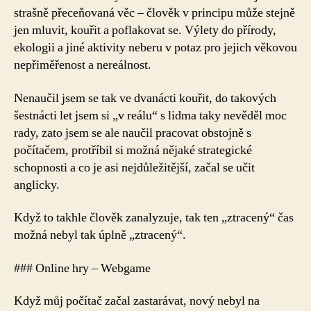
strašně přeceňovaná věc – člověk v principu může stejně
jen mluvit, kouřit a poflakovat se. Výlety do přírody,
ekologii a jiné aktivity neberu v potaz pro jejich věkovou
nepřiměřenost a nereálnost.
Nenaučil jsem se tak ve dvanácti kouřit, do takových
šestnácti let jsem si „v reálu“ s lidma taky nevěděl moc
rady, zato jsem se ale naučil pracovat obstojně s
počítačem, protříbil si možná nějaké strategické
schopnosti a co je asi nejdůležitější, začal se učit
anglicky.
Když to takhle člověk zanalyzuje, tak ten „ztracený“ čas
možná nebyl tak úplně „ztracený“.
### Online hry – Webgame
Když můj počítač začal zastarávat, nový nebyl na