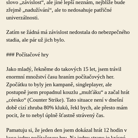
slovo „závislost“, ale jiné lepší neznám, nejblíže bude
zřejmě „nadužívání“, ale to nedosahuje patřičné
univerzálnosti.
Zatím se žádná má závislost nedostala do nebezpečného
stadia, ale pár už jich bylo.
### Počítačové hry
Jako mladý, řekněme do takových 15 let, jsem trávil
enormní množství času hraním počítačových her.
Zpočátku to byly jen kampaně, singleplayer, ale
postupně jsem propadnul kouzlu „mulťáku“ a začal hrát
„céesko“ (Counter Strike). Tato situace není v dnešní
době cizí zhruba 80% kluků, řekl bych, ale přesto mám
pocit, že to nebyl úplně šťastně strávený čas.
Pamatuju si, že jeden den jsem dokázal hrát 12 hodin v
kuse jednu počítačovou hru. Na jednu stranu je krásné,