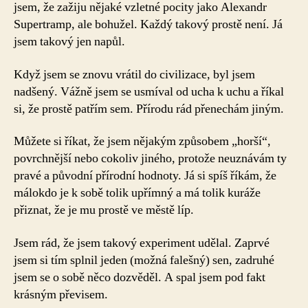
jsem, že zažiju nějaké vzletné pocity jako Alexandr
Supertramp, ale bohužel. Každý takový prostě není. Já
jsem takový jen napůl.
Když jsem se znovu vrátil do civilizace, byl jsem
nadšený. Vážně jsem se usmíval od ucha k uchu a říkal
si, že prostě patřím sem. Přírodu rád přenechám jiným.
Můžete si říkat, že jsem nějakým způsobem „horší“,
povrchnější nebo cokoliv jiného, protože neuznávám ty
pravé a původní přírodní hodnoty. Já si spíš říkám, že
málokdo je k sobě tolik upřímný a má tolik kuráže
přiznat, že je mu prostě ve městě líp.
Jsem rád, že jsem takový experiment udělal. Zaprvé
jsem si tím splnil jeden (možná falešný) sen, zadruhé
jsem se o sobě něco dozvěděl. A spal jsem pod fakt
krásným převisem.