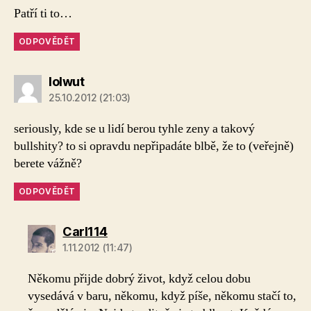
Patří ti to…
ODPOVĚDĚT
lolwut
25.10.2012 (21:03)
seriously, kde se u lidí berou tyhle zeny a takový
bullshity? to si opravdu nepřipadáte blbě, že to (veřejně)
berete vážně?
ODPOVĚDĚT
Carl114
1.11.2012 (11:47)
Někomu přijde dobrý život, když celou dobu
vysedává v baru, někomu, když píše, někomu stačí to,