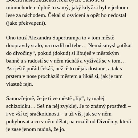
mimochodem úplně to samý, jaký když si byl v jednom
lese za náchodem. Čekal si osvícení a opět ho nedostal
(jaké překvapení).
Ono totiž Alexandra Supertrampa to v tom městě
doopravdy sralo, na rozdíl od tebe… Nemá smysl „utíkat
do divočiny“, pokud (dokud) si libuješ v městským
bahně a s radostí se v něm rácháš a vyžíváš se v tom…
Asi ještě pořád čekáš, než tě to nějak dostane, a tak s
prstem v nose procházíš městem a říkáš si, jak je tam
vlastně fajn.
Samozřejmě, že je ti ve městě „líp“, ty malej
schizoidku… Seš na něj zvyklej. Je to známý prostředí –
i ve vší tej sračkoidnosti – a už víš, jak se v něm
pohybovat a co v něm dělat; na rozdíl od Divočiny, která
je zase jenom nudná, že jo.