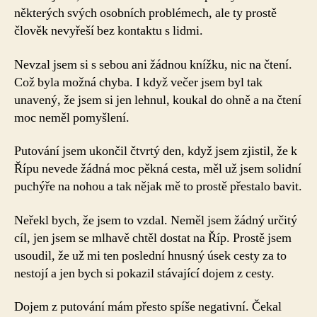
některých svých osobních problémech, ale ty prostě
člověk nevyřeší bez kontaktu s lidmi.
Nevzal jsem si s sebou ani žádnou knížku, nic na čtení.
Což byla možná chyba. I když večer jsem byl tak
unavený, že jsem si jen lehnul, koukal do ohně a na čtení
moc neměl pomyšlení.
Putování jsem ukončil čtvrtý den, když jsem zjistil, že k
Řípu nevede žádná moc pěkná cesta, měl už jsem solidní
puchýře na nohou a tak nějak mě to prostě přestalo bavit.
Neřekl bych, že jsem to vzdal. Neměl jsem žádný určitý
cíl, jen jsem se mlhavě chtěl dostat na Říp. Prostě jsem
usoudil, že už mi ten poslední hnusný úsek cesty za to
nestojí a jen bych si pokazil stávající dojem z cesty.
Dojem z putování mám přesto spíše negativní. Čekal