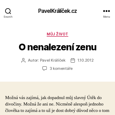
PavelKrálíček.cz
Search
Menu
Rubriky
MŮJ ŽIVOT
O nenalezení zenu
Autor:
Pavel Králíček
1.10.2012
Autor
Datum
příspěvku
příspěvku
u
3 komentáře
textu
s
názvem
O
nenalezení
Možná vás zajímá, jak dopadnul můj slavný Útěk do
zenu
divočiny. Možná že ani ne. Nicméně alespoň jednoho
člověka to zajímá a to už je dost dobrý důvod něco o tom