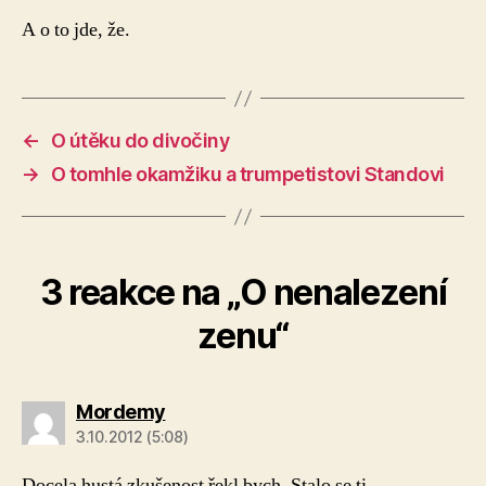
A o to jde, že.
←
O útěku do divočiny
→
O tomhle okamžiku a trumpetistovi Standovi
3 reakce na „O nenalezení
zenu“
Mordemy
3.10.2012 (5:08)
Docela hustá zkušenost řekl bych. Stalo se ti