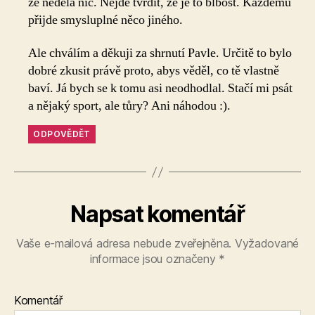
že nedělá nic. Nejde tvrdit, že je to blbost. Každému
přijde smysluplné něco jiného.
Ale chválím a děkuji za shrnutí Pavle. Určitě to bylo
dobré zkusit právě proto, abys věděl, co tě vlastně
baví. Já bych se k tomu asi neodhodlal. Stačí mi psát
a nějaký sport, ale tůry? Ani náhodou :).
ODPOVĚDĚT
Napsat komentář
Vaše e-mailová adresa nebude zveřejněna.
Vyžadované
informace jsou označeny
*
Komentář