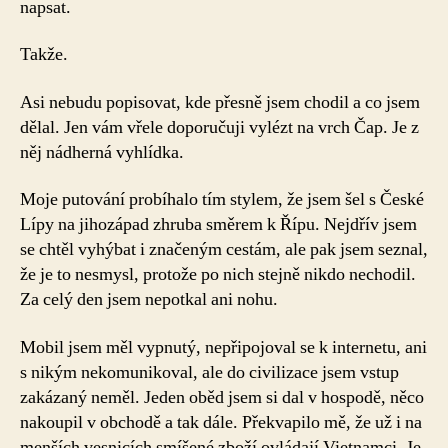
napsat.
Takže.
Asi nebudu popisovat, kde přesně jsem chodil a co jsem
dělal. Jen vám vřele doporučuji vylézt na vrch Čap. Je z
něj nádherná vyhlídka.
Moje putování probíhalo tím stylem, že jsem šel s České
Lípy na jihozápad zhruba směrem k Řípu. Nejdřív jsem
se chtěl vyhýbat i značeným cestám, ale pak jsem seznal,
že je to nesmysl, protože po nich stejně nikdo nechodil.
Za celý den jsem nepotkal ani nohu.
Mobil jsem měl vypnutý, nepřipojoval se k internetu, ani
s nikým nekomunikoval, ale do civilizace jsem vstup
zakázaný neměl. Jeden oběd jsem si dal v hospodě, něco
nakoupil v obchodě a tak dále. Překvapilo mě, že už i na
menších vesnicích smíšené zboží ovládají Vietnamci. Je