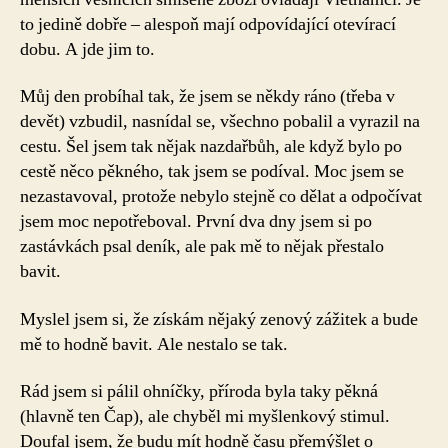
to jedině dobře – alespoň mají odpovídající otevírací
dobu. A jde jim to.
Můj den probíhal tak, že jsem se někdy ráno (třeba v
devět) vzbudil, nasnídal se, všechno pobalil a vyrazil na
cestu. Šel jsem tak nějak nazdařbůh, ale když bylo po
cestě něco pěkného, tak jsem se podíval. Moc jsem se
nezastavoval, protože nebylo stejně co dělat a odpočívat
jsem moc nepotřeboval. První dva dny jsem si po
zastávkách psal deník, ale pak mě to nějak přestalo
bavit.
Myslel jsem si, že získám nějaký zenový zážitek a bude
mě to hodně bavit. Ale nestalo se tak.
Rád jsem si pálil ohníčky, příroda byla taky pěkná
(hlavně ten Čap), ale chyběl mi myšlenkový stimul.
Doufal jsem, že budu mít hodně času přemýšlet o