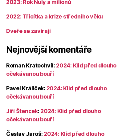
2023: Rok Nuly a milionů
2022: Třicítka a krize středního věku
Dveře se zavírají
Nejnovější komentáře
Roman Kratochvíl
:
2024: Klid před dlouho
očekávanou bouří
Pavel Králíček
:
2024: Klid před dlouho
očekávanou bouří
Jiří Štencek
:
2024: Klid před dlouho
očekávanou bouří
Česlav Jaroš
:
2024: Klid před dlouho