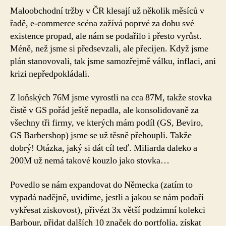
Maloobchodní tržby v ČR klesají už několik měsíců v
řadě, e-commerce scéna zažívá poprvé za dobu své
existence propad, ale nám se podařilo i přesto vyrůst.
Méně, než jsme si předsevzali, ale přecijen. Když jsme
plán stanovovali, tak jsme samozřejmě válku, inflaci, ani
krizi nepředpokládali.
Z loňských 76M jsme vyrostli na cca 87M, takže stovka
čistě v GS pořád ještě nepadla, ale konsolidovaně za
všechny tři firmy, ve kterých mám podíl (GS, Beviro,
GS Barbershop) jsme se už těsně přehoupli. Takže
dobrý! Otázka, jaký si dát cíl teď. Miliarda daleko a
200M už nemá takové kouzlo jako stovka…
Povedlo se nám expandovat do Německa (zatím to
vypadá nadějně, uvidíme, jestli a jakou se nám podaří
vykřesat ziskovost), přivézt 3x větší podzimní kolekci
Barbour, přidat dalších 10 značek do portfolia, získat