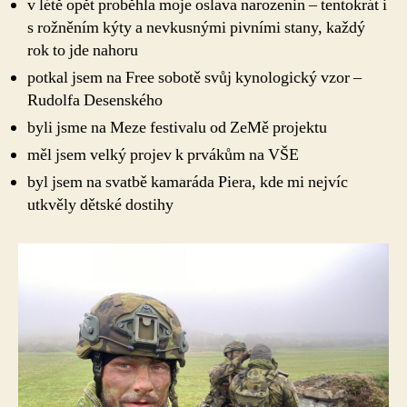
v létě opět proběhla moje oslava narozenin – tentokrát i
s rožněním kýty a nevkusnými pivními stany, každý
rok to jde nahoru
potkal jsem na Free sobotě svůj kynologický vzor –
Rudolfa Desenského
byli jsme na Meze festivalu od ZeMě projektu
měl jsem velký projev k prvákům na VŠE
byl jsem na svatbě kamaráda Piera, kde mi nejvíc
utkvěly dětské dostihy