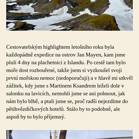
Cestovatelským highlightem letošního roku byla
každopádně expedice na ostrov Jan Mayen, kam jsme
pluli 4 dny na plachetnici z Islandu. Po cestě tam bylo
moře dost rozbouřené, takže jsem si vyzkoušel svoji
první mořskou nemoc (nedoporučuji) a v hlavě mi utkvěl
zážitek, kdy jsme s Martinem Ksandrem leželi dole v
salonku na lavicích, nemohli jsme se ani pohnout, jak
nám bylo blbě, a ptali jsme se, proč radši nejezdíme do
pětihvězdičkových hotelů. Stálo by to podobně, ale
aspoň by to bylo příjemný.