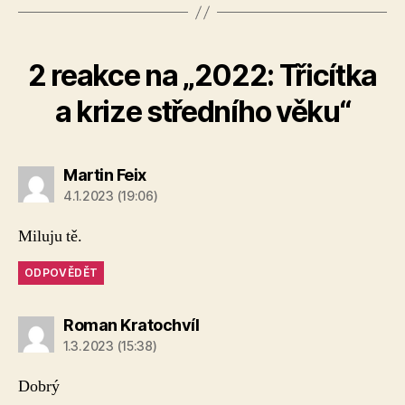
2 reakce na „2022: Třicítka
a krize středního věku“
Martin Feix
4.1.2023 (19:06)
Miluju tě.
ODPOVĚDĚT
Roman Kratochvíl
1.3.2023 (15:38)
Dobrý