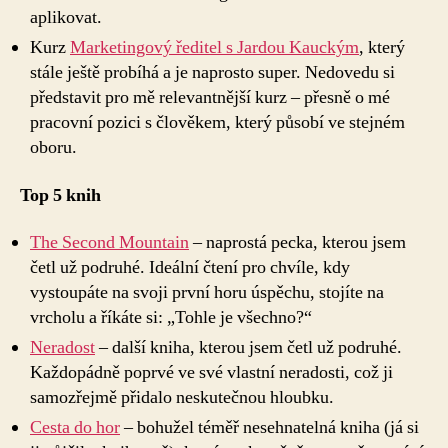
aplikovat.
Kurz
Marketingový ředitel s Jardou Kauckým
, který
stále ještě probíhá a je naprosto super. Nedovedu si
představit pro mě relevantnější kurz – přesně o mé
pracovní pozici s člověkem, který působí ve stejném
oboru.
Top 5 knih
The Second Mountain
– naprostá pecka, kterou jsem
četl už podruhé. Ideální čtení pro chvíle, kdy
vystoupáte na svoji první horu úspěchu, stojíte na
vrcholu a říkáte si: „Tohle je všechno?“
Neradost
– další kniha, kterou jsem četl už podruhé.
Každopádně poprvé ve své vlastní neradosti, což ji
samozřejmě přidalo neskutečnou hloubku.
Cesta do hor
– bohužel téměř nesehnatelná kniha (já si