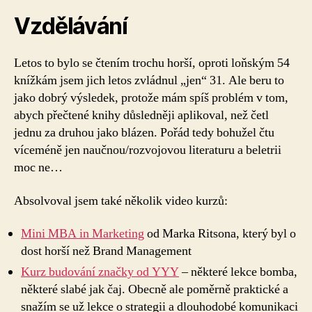
Vzdělávání
Letos to bylo se čtením trochu horší, oproti loňským 54
knížkám jsem jich letos zvládnul „jen“ 31. Ale beru to
jako dobrý výsledek, protože mám spíš problém v tom,
abych přečtené knihy důsledněji aplikoval, než četl
jednu za druhou jako blázen. Pořád tedy bohužel čtu
víceméně jen naučnou/rozvojovou literaturu a beletrii
moc ne…
Absolvoval jsem také několik video kurzů:
Mini MBA in Marketing
od Marka Ritsona, který byl o
dost horší než Brand Management
Kurz budování značky od YYY
– některé lekce bomba,
některé slabé jak čaj. Obecně ale poměrně praktické a
snažím se už lekce o strategii a dlouhodobé komunikaci