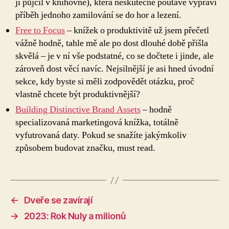
ji půjčil v knihovně), která neskutečně poutavě vypráví
příběh jednoho zamilování se do hor a lezení.
Free to Focus
– knížek o produktivitě už jsem přečetl
vážně hodně, tahle mě ale po dost dlouhé době přišla
skvělá – je v ní vše podstatné, co se dočtete i jinde, ale
zároveň dost věcí navíc. Nejsilnější je asi hned úvodní
sekce, kdy byste si měli zodpovědět otázku, proč
vlastně chcete být produktivnější?
Building Distinctive Brand Assets
– hodně
specializovaná marketingová knížka, totálně
vyfutrovaná daty. Pokud se snažíte jakýmkoliv
způsobem budovat značku, must read.
←
Dveře se zavírají
→
2023: Rok Nuly a milionů