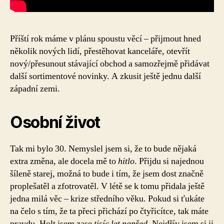
Příští rok máme v plánu spoustu věcí – přijmout hned
několik nových lidí, přestěhovat kanceláře, otevřít
nový/přesunout stávající obchod a samozřejmě přidávat
další sortimentové novinky. A zkusit ještě jednu další
západní zemi.
Osobní život
Tak mi bylo 30. Nemyslel jsem si, že to bude nějaká
extra změna, ale docela mě to
hitlo
. Přijdu si najednou
šíleně starej, možná to bude i tím, že jsem dost značně
proplešatěl a zfotrovatěl. V létě se k tomu přidala ještě
jedna milá věc – krize středního věku. Pokud si ťukáte
na čelo s tím, že ta přeci přichází po čtyřicítce, tak máte
pravdu. Holt jsem zase
tisíc let napřed
. Nejdřív jsem si ji