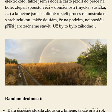
elektrokolo, takže jsem i docela často jezdil do práce na
kole, zlepšil spoustu věcí v domácnosti (myčka, sušička,
…) a konečně jsme i solidně rozjeli proces rekonstrukce
s architektkou, takže doufám, že na podzim, nejpozději
příští jaro začneme stavět. Už by to bylo záhodno…
Random drobnosti
:
Bára úspěšně složila zkoušku z kmene, takže příští rok