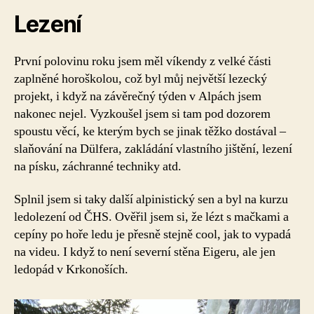
Lezení
První polovinu roku jsem měl víkendy z velké části
zaplněné horoškolou, což byl můj největší lezecký
projekt, i když na závěrečný týden v Alpách jsem
nakonec nejel. Vyzkoušel jsem si tam pod dozorem
spoustu věcí, ke kterým bych se jinak těžko dostával –
slaňování na Dülfera, zakládání vlastního jištění, lezení
na písku, záchranné techniky atd.
Splnil jsem si taky další alpinistický sen a byl na kurzu
ledolezení od ČHS. Ověřil jsem si, že lézt s mačkami a
cepíny po hoře ledu je přesně stejně cool, jak to vypadá
na videu. I když to není severní stěna Eigeru, ale jen
ledopád v Krkonoších.