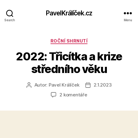
PavelKrálíček.cz
Search
Menu
Rubriky
ROČNÍ SHRNUTÍ
2022: Třicítka a krize
středního věku
Autor:
Pavel Králíček
2.1.2023
Autor
Datum
příspěvku
příspěvku
u
2 komentáře
textu
s
názvem
2022:
Třicítka
a