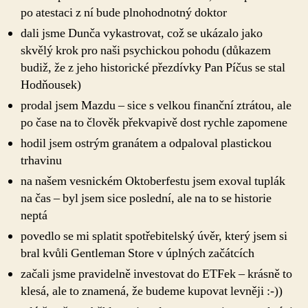
po atestaci z ní bude plnohodnotný doktor
dali jsme Dunča vykastrovat, což se ukázalo jako
skvělý krok pro naši psychickou pohodu (důkazem
budiž, že z jeho historické přezdívky Pan Píčus se stal
Hodňousek)
prodal jsem Mazdu – sice s velkou finanční ztrátou, ale
po čase na to člověk překvapivě dost rychle zapomene
hodil jsem ostrým granátem a odpaloval plastickou
trhavinu
na našem vesnickém Oktoberfestu jsem exoval tuplák
na čas – byl jsem sice poslední, ale na to se historie
neptá
povedlo se mi splatit spotřebitelský úvěr, který jsem si
bral kvůli Gentleman Store v úplných začátcích
začali jsme pravidelně investovat do ETFek – krásně to
klesá, ale to znamená, že budeme kupovat levněji :-))