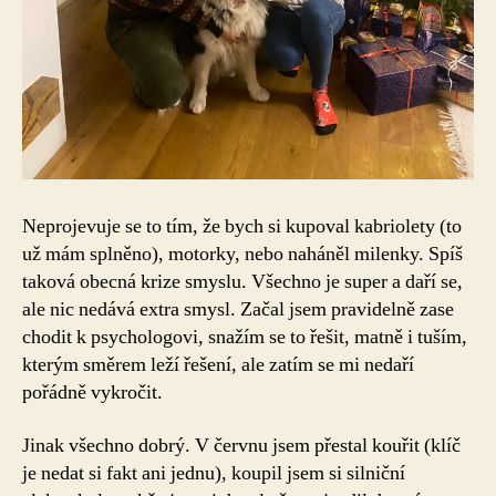
Neprojevuje se to tím, že bych si kupoval kabriolety (to
už mám splněno), motorky, nebo naháněl milenky. Spíš
taková obecná krize smyslu. Všechno je super a daří se,
ale nic nedává extra smysl. Začal jsem pravidelně zase
chodit k psychologovi, snažím se to řešit, matně i tuším,
kterým směrem leží řešení, ale zatím se mi nedaří
pořádně vykročit.
Jinak všechno dobrý. V červnu jsem přestal kouřit (klíč
je nedat si fakt ani jednu), koupil jsem si silniční