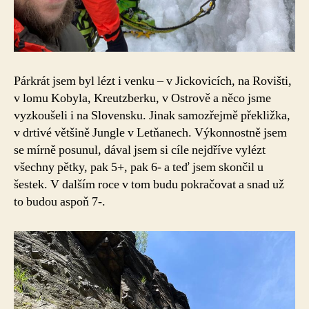
Párkrát jsem byl lézt i venku – v Jickovicích, na Rovišti,
v lomu Kobyla, Kreutzberku, v Ostrově a něco jsme
vyzkoušeli i na Slovensku. Jinak samozřejmě překližka,
v drtivé většině Jungle v Letňanech. Výkonnostně jsem
se mírně posunul, dával jsem si cíle nejdříve vylézt
všechny pětky, pak 5+, pak 6- a teď jsem skončil u
šestek. V dalším roce v tom budu pokračovat a snad už
to budou aspoň 7-.